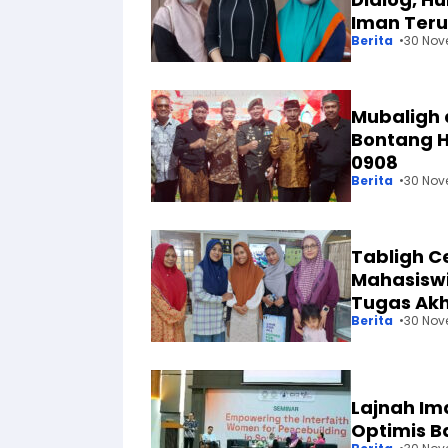
Iman Teru
Berita
30 Nov
Mubaligh
Bontang 
0908
Berita
30 Nov
Tabligh C
Mahasiswi
Tugas Akh
Berita
30 Nov
Lajnah Im
Optimis B