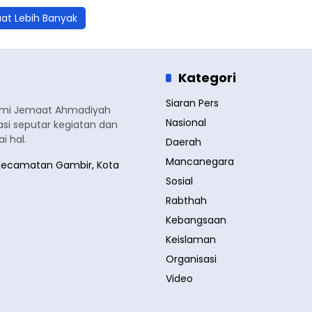
at Lebih Banyak
Kategori
Siaran Pers
smi Jemaat Ahmadiyah
Nasional
si seputar kegiatan dan
 hal.
Daerah
Mancanegara
a, Kecamatan Gambir, Kota
Sosial
Rabthah
Kebangsaan
Keislaman
Organisasi
Video