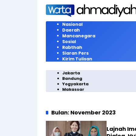
Langsung
ke
konten
Nasional
Daerah
Mancanegara
Sosial
Rabthah
Siaran Pers
Kirim Tulisan
Jakarta
Bandung
Yogyakarta
Makassar
Bulan:
November 2023
Lajnah Im
Dialog, H