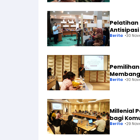
Pelatihan 
Antisipa
Berita
30 Nov
Pemilihan
Membangu
Berita
30 Nov
Millenial
bagi Komu
Berita
29 Nov