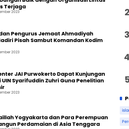
s Terjaga
ember 2023
 dan Pengurus Jemaat Ahmadiyah
Hadiri Pisah Sambut Komandan Kodim
ember 2023
enter JAI Purwokerto Dapat Kunjungan
 UIN Syarifuddin Zuhri Guna Penelitian
ir
ember 2023
P
isl
aillah Yogyakarta dan Para Perempuan
Pe
angun Perdamaian di Asia Tenggara