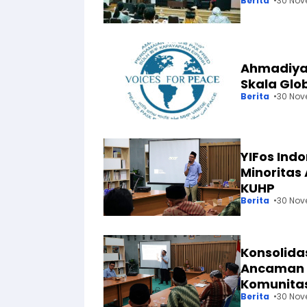
Berita
30 Nov
Ahmadiyah
Skala Glob
Berita
30 Nov
YIFos Ind
Minoritas
KUHP
Berita
30 Nov
Konsolidas
Ancaman P
Komunita
Berita
30 Nov