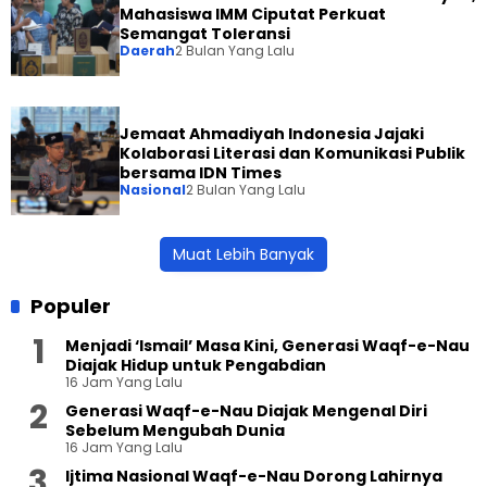
Mahasiswa IMM Ciputat Perkuat
Semangat Toleransi
Daerah
2 Bulan Yang Lalu
Jemaat Ahmadiyah Indonesia Jajaki
Kolaborasi Literasi dan Komunikasi Publik
bersama IDN Times
Nasional
2 Bulan Yang Lalu
Muat Lebih Banyak
Populer
Menjadi ‘Ismail’ Masa Kini, Generasi Waqf-e-Nau
Diajak Hidup untuk Pengabdian
16 Jam Yang Lalu
Generasi Waqf-e-Nau Diajak Mengenal Diri
Sebelum Mengubah Dunia
16 Jam Yang Lalu
Ijtima Nasional Waqf-e-Nau Dorong Lahirnya