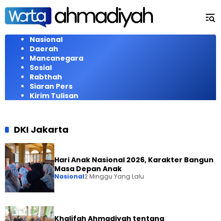
Langsung
ke
konten
Nasional
Daerah
Mancanegara
Sosial
Rabthah
Siaran Pers
Kirim Tulisan
DKI Jakarta
Hari Anak Nasional 2026, Karakter Bangun
Masa Depan Anak
Nasional
2 Minggu Yang Lalu
Khalifah Ahmadiyah tentang