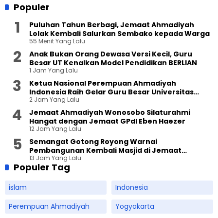
Populer
Puluhan Tahun Berbagi, Jemaat Ahmadiyah
Lolak Kembali Salurkan Sembako kepada Warga
55 Menit Yang Lalu
Anak Bukan Orang Dewasa Versi Kecil, Guru
Besar UT Kenalkan Model Pendidikan BERLIAN
1 Jam Yang Lalu
Ketua Nasional Perempuan Ahmadiyah
Indonesia Raih Gelar Guru Besar Universitas
2 Jam Yang Lalu
Terbuka
Jemaat Ahmadiyah Wonosobo Silaturahmi
Hangat dengan Jemaat GPdI Eben Haezer
12 Jam Yang Lalu
Semangat Gotong Royong Warnai
Pembangunan Kembali Masjid di Jemaat
13 Jam Yang Lalu
Ahmadiyah Sukapura
Populer Tag
islam
Indonesia
Perempuan Ahmadiyah
Yogyakarta