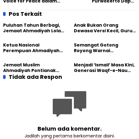
Voice for Peace dalam
Purwokerto Dapat
Skala Global untuk Akhiri
Kunjungan Mahasiswi UIN
Perang di Gaza
Syarifuddin Zuhri Guna
Pos Terkait
Penelitian Tugas Akhir
Puluhan Tahun Berbagi,
Anak Bukan Orang
Jemaat Ahmadiyah Lolak
Dewasa Versi Kecil, Guru
Kembali Salurkan
Besar UT Kenalkan Model
Sembako kepada Warga
Pendidikan BERLIAN
Ketua Nasional
Semangat Gotong
Perempuan Ahmadiyah
Royong Warnai
Indonesia Raih Gelar Guru
Pembangunan Kembali
Besar Universitas
Masjid di Jemaat
Jemaat Muslim
Menjadi ‘Ismail’ Masa Kini,
Terbuka
Ahmadiyah Sukapura
Ahmadiyah Pontianak
Generasi Waqf-e-Nau
dan Gereja Katedral
Tidak ada Respon
Diajak Hidup untuk
Perkuat Kolaborasi Sosial
Pengabdian
Belum ada komentar.
Jadilah yang pertama berkomentar disini.