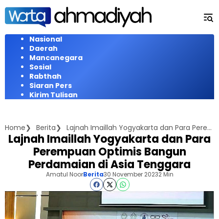
Langsung
ke
konten
Nasional
Daerah
Mancanegara
Sosial
Rabthah
Siaran Pers
Kirim Tulisan
Home
Berita
Lajnah Imaillah Yogyakarta dan Para Perempuan Optimis Bangun Perdamaian di Asia Tenggara
Lajnah Imaillah Yogyakarta dan Para
Perempuan Optimis Bangun
Perdamaian di Asia Tenggara
Amatul Noor
Berita
30 November 2023
2 Min