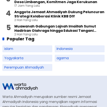
Desa Limbangan, Komitmen Jaga Kerukunan
17 Jam Yang Lalu
Anggota Jemaat Ahmadiyah Dukung Peluncuran
Strategi Kolaborasi Klinik KBB DIY
2 Hari Yang Lalu
Muawanah Gabungan Lajnah Imaillah Sumut
Hadirkan Olahraga hingga Edukasi Tangani
2 Hari Yang Lalu
Sampah
Populer Tag
islam
Indonesia
Yogyakarta
agama
Perempuan Ahmadiyah
Warta Ahmadiyah merupakan sumber resmi Jemaat
Ahmadiyah Indonesia yang menyajikan ragam informasi
seputar kegiatan dan pandangan Ahmadiyah mengenai