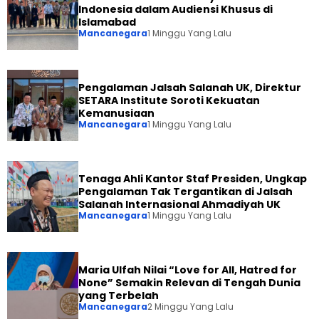
Indonesia dalam Audiensi Khusus di
Islamabad
Mancanegara
1 Minggu Yang Lalu
Pengalaman Jalsah Salanah UK, Direktur
SETARA Institute Soroti Kekuatan
Kemanusiaan
Mancanegara
1 Minggu Yang Lalu
Tenaga Ahli Kantor Staf Presiden, Ungkap
Pengalaman Tak Tergantikan di Jalsah
Salanah Internasional Ahmadiyah UK
Mancanegara
1 Minggu Yang Lalu
Maria Ulfah Nilai “Love for All, Hatred for
None” Semakin Relevan di Tengah Dunia
yang Terbelah
Mancanegara
2 Minggu Yang Lalu