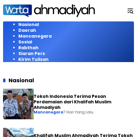
Langsung
ke
konten
Nasional
Daerah
Mancanegara
Sosial
Rabthah
Siaran Pers
Kirim Tulisan
Nasional
Tokoh Indonesia Terima Pesan
Perdamaian dari Khalifah Muslim
Ahmadiyah
Mancanegara
7 Hari Yang Lalu
Khalifah Muslim Ahmadiyah Terima Tokoh