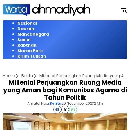
Langsung
ke
konten
Nasional
Daerah
Mancanegara
Sosial
Rabthah
Siaran Pers
Kirim Tulisan
Home
Berita
Millenial Perjuangkan Ruang Media yang Aman bagi Komunitas Agama di Tahun Politik
Millenial Perjuangkan Ruang Media
yang Aman bagi Komunitas Agama di
Tahun Politik
Amatul Noor
Berita
29 November 2023
2 Min