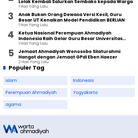
Lolak Kembali Salurkan Sembako kepada Warga
1 Hari Yang Lalu
Anak Bukan Orang Dewasa Versi Kecil, Guru
Besar UT Kenalkan Model Pendidikan BERLIAN
1 Hari Yang Lalu
Ketua Nasional Perempuan Ahmadiyah
Indonesia Raih Gelar Guru Besar Universitas
1 Hari Yang Lalu
Terbuka
Jemaat Ahmadiyah Wonosobo Silaturahmi
Hangat dengan Jemaat GPdI Eben Haezer
2 Hari Yang Lalu
Populer Tag
islam
Indonesia
Perempuan Ahmadiyah
Yogyakarta
agama