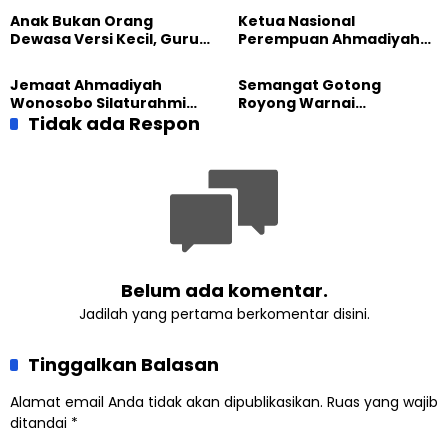
Majalengka
Sembako kepada Warga
Anak Bukan Orang
Ketua Nasional
Dewasa Versi Kecil, Guru
Perempuan Ahmadiyah
Besar UT Kenalkan Model
Indonesia Raih Gelar Guru
Pendidikan BERLIAN
Besar Universitas
Jemaat Ahmadiyah
Semangat Gotong
Terbuka
Wonosobo Silaturahmi
Royong Warnai
Hangat dengan Jemaat
Tidak ada Respon
Pembangunan Kembali
GPdI Eben Haezer
Masjid di Jemaat
Ahmadiyah Sukapura
Belum ada komentar.
Jadilah yang pertama berkomentar disini.
Tinggalkan Balasan
Alamat email Anda tidak akan dipublikasikan.
Ruas yang wajib
ditandai
*