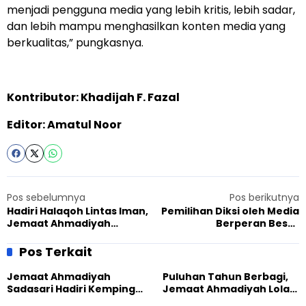
menjadi pengguna media yang lebih kritis, lebih sadar,
dan lebih mampu menghasilkan konten media yang
berkualitas,” pungkasnya.
Kontributor: Khadijah F. Fazal
Editor: Amatul Noor
Pos sebelumnya
Pos berikutnya
Hadiri Halaqoh Lintas Iman,
Pemilihan Diksi oleh Media
Jemaat Ahmadiyah
Berperan Besar
Purwokerto Sampaikan
Membangun Harmoni di
Perlunya Kolaborasi
Masyarakat
Pos Terkait
Jemaat Ahmadiyah
Puluhan Tahun Berbagi,
Sadasari Hadiri Kemping
Jemaat Ahmadiyah Lolak
Pemuda Lintas Agama di
Kembali Salurkan