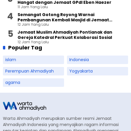
Hangat dengan Jemaat GPdI Eben Haezer
11 Jam Yang Lalu
Semangat Gotong Royong Warnai
Pembangunan Kembali Masjid di Jemaat
12 Jam Yang Lalu
Ahmadiyah Sukapura
Jemaat Muslim Ahmadiyah Pontianak dan
Gereja Katedral Perkuat Kolaborasi Sosial
12 Jam Yang Lalu
Populer Tag
islam
Indonesia
Perempuan Ahmadiyah
Yogyakarta
agama
Warta Ahmadiyah merupakan sumber resmi Jemaat
Ahmadiyah Indonesia yang menyajikan ragam informasi
seputar kegiatan dan pandangan Ahmadiyah mengenai