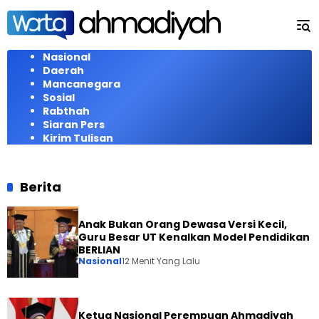
Langsung
ke
konten
Nasional
Daerah
Mancanegara
Sosial
Rabthah
Siaran Pers
Kirim Tulisan
Berita
Anak Bukan Orang Dewasa Versi Kecil,
Guru Besar UT Kenalkan Model Pendidikan
BERLIAN
Nasional
12 Menit Yang Lalu
Ketua Nasional Perempuan Ahmadiyah