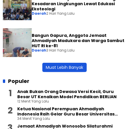
Kesadaran Lingkungan Lewat Edukasi
Ekoteologi
Daerah
2 Hari Yang Lalu
Bangun Gapura, Anggota Jemaat
Ahmadiyah Madukara dan Warga Sambut
HUT RI ke-81
Daerah
3 Hari Yang Lalu
Muat Lebih Banyak
Populer
Anak Bukan Orang Dewasa Versi Kecil, Guru
Besar UT Kenalkan Model Pendidikan BERLIAN
12 Menit Yang Lalu
Ketua Nasional Perempuan Ahmadiyah
Indonesia Raih Gelar Guru Besar Universitas
34 Menit Yang Lalu
Terbuka
Jemaat Ahmadiyah Wonosobo Silaturahmi