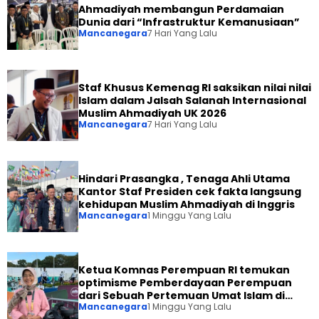
Ahmadiyah membangun Perdamaian
Dunia dari “Infrastruktur Kemanusiaan”
Mancanegara
7 Hari Yang Lalu
Staf Khusus Kemenag RI saksikan nilai nilai
Islam dalam Jalsah Salanah Internasional
Muslim Ahmadiyah UK 2026
Mancanegara
7 Hari Yang Lalu
Hindari Prasangka , Tenaga Ahli Utama
Kantor Staf Presiden cek fakta langsung
kehidupan Muslim Ahmadiyah di Inggris
Mancanegara
1 Minggu Yang Lalu
Ketua Komnas Perempuan RI temukan
optimisme Pemberdayaan Perempuan
dari Sebuah Pertemuan Umat Islam di
Mancanegara
1 Minggu Yang Lalu
Inggris