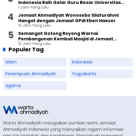
Indonesia Raih Gelar Guru Besar Universitas
1 Jam Yang Lalu
Terbuka
Jemaat Ahmadiyah Wonosobo Silaturahmi
Hangat dengan Jemaat GPdI Eben Haezer
12 Jam Yang Lalu
Semangat Gotong Royong Warnai
Pembangunan Kembali Masjid di Jemaat
12 Jam Yang Lalu
Ahmadiyah Sukapura
Populer Tag
islam
Indonesia
Perempuan Ahmadiyah
Yogyakarta
agama
Warta Ahmadiyah merupakan sumber resmi Jemaat
Ahmadiyah Indonesia yang menyajikan ragam informasi
seputar kegiatan dan pandangan Ahmadiyah mengenai