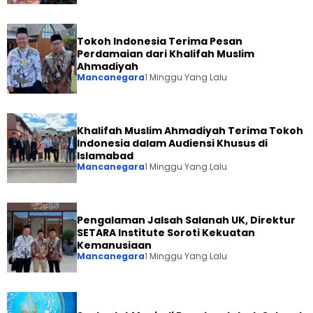
Tokoh Indonesia Terima Pesan
Perdamaian dari Khalifah Muslim
Ahmadiyah
Mancanegara
1 Minggu Yang Lalu
Khalifah Muslim Ahmadiyah Terima Tokoh
Indonesia dalam Audiensi Khusus di
Islamabad
Mancanegara
1 Minggu Yang Lalu
Pengalaman Jalsah Salanah UK, Direktur
SETARA Institute Soroti Kekuatan
Kemanusiaan
Mancanegara
1 Minggu Yang Lalu