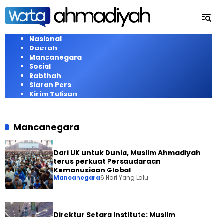
Langsung
ke
konten
Nasional
Daerah
Mancanegara
Sosial
Rabthah
Siaran Pers
Kirim Tulisan
Mancanegara
Dari UK untuk Dunia, Muslim Ahmadiyah
terus perkuat Persaudaraan
Kemanusiaan Global
Mancanegara
6 Hari Yang Lalu
Direktur Setara Institute: Muslim