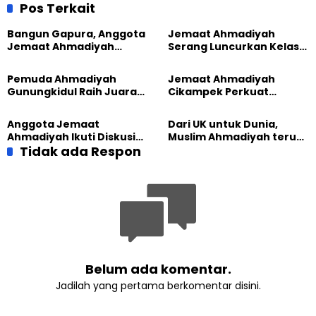
Wahid
Momen Jalsah Salanah
Pos Terkait
2023
Bangun Gapura, Anggota
Jemaat Ahmadiyah
Jemaat Ahmadiyah
Serang Luncurkan Kelas
Madukara dan Warga
Tatar, Fokus Cetak
Sambut HUT RI ke-81
Generasi Unggul
Pemuda Ahmadiyah
Jemaat Ahmadiyah
Gunungkidul Raih Juara
Cikampek Perkuat
Lomba Video Literasi 2026
Komitmen Bangun Masjid
Lewat Pengajian
Anggota Jemaat
Dari UK untuk Dunia,
Gabungan
Ahmadiyah Ikuti Diskusi
Muslim Ahmadiyah terus
Pluralisme di Yogyakarta
Tidak ada Respon
perkuat Persaudaraan
Kemanusiaan Global
Belum ada komentar.
Jadilah yang pertama berkomentar disini.