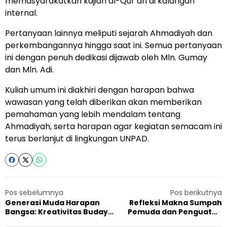
memasyarakatkan kajian al-Qur’an di kalangan
internal.
Pertanyaan lainnya meliputi sejarah Ahmadiyah dan
perkembangannya hingga saat ini. Semua pertanyaan
ini dengan penuh dedikasi dijawab oleh Mln. Gumay
dan Mln. Adi.
Kuliah umum ini diakhiri dengan harapan bahwa
wawasan yang telah diberikan akan memberikan
pemahaman yang lebih mendalam tentang
Ahmadiyah, serta harapan agar kegiatan semacam ini
terus berlanjut di lingkungan UNPAD.
Pos sebelumnya
Pos berikutnya
Generasi Muda Harapan
Refleksi Makna Sumpah
Bangsa: Kreativitas Budaya
Pemuda dan Penguatan
di Bulan Bahasa SMA Plus Al
Moderasi Beragama di