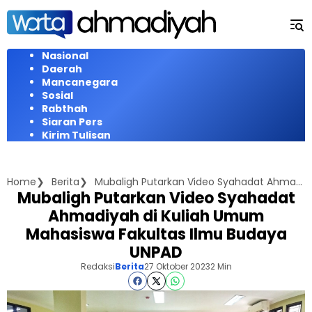
Langsung
ke
konten
Nasional
Daerah
Mancanegara
Sosial
Rabthah
Siaran Pers
Kirim Tulisan
Home
Berita
Mubaligh Putarkan Video Syahadat Ahmadiyah di Kuliah Umum Mahasiswa Fakultas Ilmu Budaya UNPAD
Mubaligh Putarkan Video Syahadat
Ahmadiyah di Kuliah Umum
Mahasiswa Fakultas Ilmu Budaya
UNPAD
Redaksi
Berita
27 Oktober 2023
2 Min