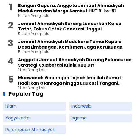
Bangun Gapura, Anggota Jemaat Ahmadiyah
Madukara dan Warga Sambut HUT RI ke-81
5 Jam Yang Lalu
Jemaat Ahmadiyah Serang Luncurkan Kelas
Tatar, Fokus Cetak Generasi Unggul
5 Jam Yang Lalu
Jemaat Ahmadiyah Madukara Temui Kepala
Desa Limbangan, Komitmen Jaga Kerukunan
5 Jam Yang Lalu
Anggota Jemaat Ahmadiyah Dukung Peluncuran
Strategi Kolaborasi Klinik KBB DIY
1 Hari Yang Lalu
Muawanah Gabungan Lajnah Imaillah Sumut
Hadirkan Olahraga hingga Edukasi Tangani
1 Hari Yang Lalu
Sampah
Populer Tag
islam
Indonesia
Yogyakarta
agama
Perempuan Ahmadiyah