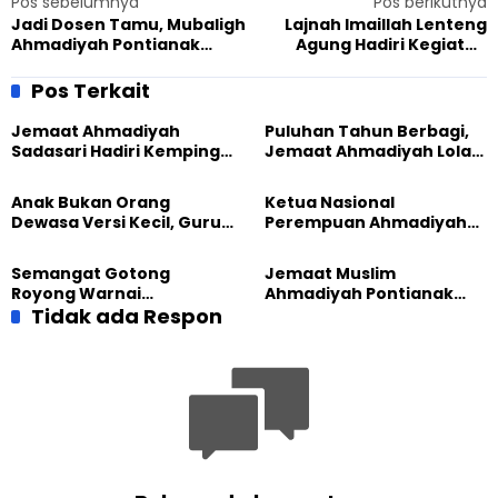
Pos sebelumnya
Pos berikutnya
Jadi Dosen Tamu, Mubaligh
Lajnah Imaillah Lenteng
Ahmadiyah Pontianak
Agung Hadiri Kegiatan
Soroti Soal Tindak
Lintas Iman yang Digelar
Intoleransi
YIPC Jakarta
Pos Terkait
Jemaat Ahmadiyah
Puluhan Tahun Berbagi,
Sadasari Hadiri Kemping
Jemaat Ahmadiyah Lolak
Pemuda Lintas Agama di
Kembali Salurkan
Majalengka
Sembako kepada Warga
Anak Bukan Orang
Ketua Nasional
Dewasa Versi Kecil, Guru
Perempuan Ahmadiyah
Besar UT Kenalkan Model
Indonesia Raih Gelar Guru
Pendidikan BERLIAN
Besar Universitas
Semangat Gotong
Jemaat Muslim
Terbuka
Royong Warnai
Ahmadiyah Pontianak
Pembangunan Kembali
Tidak ada Respon
dan Gereja Katedral
Masjid di Jemaat
Perkuat Kolaborasi Sosial
Ahmadiyah Sukapura