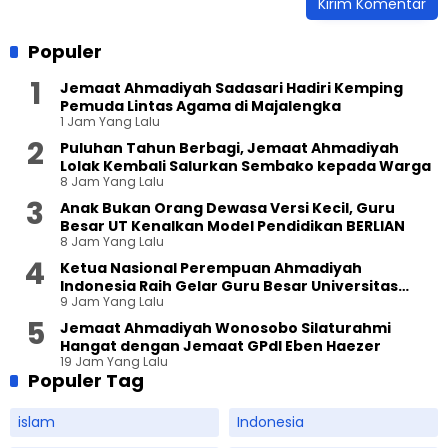
Populer
Jemaat Ahmadiyah Sadasari Hadiri Kemping
Pemuda Lintas Agama di Majalengka
1 Jam Yang Lalu
Puluhan Tahun Berbagi, Jemaat Ahmadiyah
Lolak Kembali Salurkan Sembako kepada Warga
8 Jam Yang Lalu
Anak Bukan Orang Dewasa Versi Kecil, Guru
Besar UT Kenalkan Model Pendidikan BERLIAN
8 Jam Yang Lalu
Ketua Nasional Perempuan Ahmadiyah
Indonesia Raih Gelar Guru Besar Universitas
9 Jam Yang Lalu
Terbuka
Jemaat Ahmadiyah Wonosobo Silaturahmi
Hangat dengan Jemaat GPdI Eben Haezer
19 Jam Yang Lalu
Populer Tag
islam
Indonesia