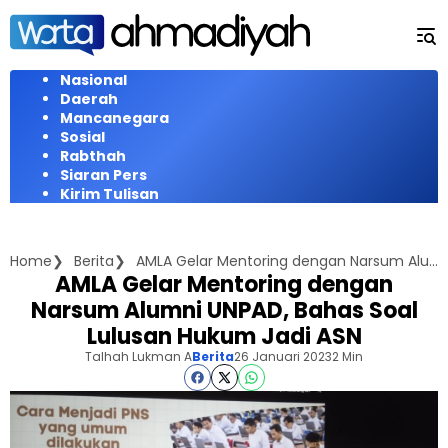
Langsung
ke
konten
Nasional
Daerah
Mancanegara
Sosial
Rabthah
Siaran Pers
Kirim Tulisan
Home
Berita
AMLA Gelar Mentoring dengan Narsum Alumni UNPAD, Bahas Soal Lulusan Hukum Jadi ASN
AMLA Gelar Mentoring dengan
Narsum Alumni UNPAD, Bahas Soal
Lulusan Hukum Jadi ASN
Talhah Lukman A
Berita
26 Januari 2023
2 Min