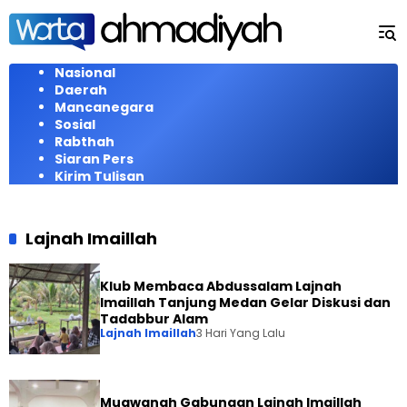
Langsung
ke
konten
Nasional
Daerah
Mancanegara
Sosial
Rabthah
Siaran Pers
Kirim Tulisan
Lajnah Imaillah
Klub Membaca Abdussalam Lajnah
Imaillah Tanjung Medan Gelar Diskusi dan
Tadabbur Alam
Lajnah Imaillah
3 Hari Yang Lalu
Muawanah Gabungan Lajnah Imaillah