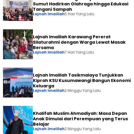
Sumut Hadirkan Olahraga hingga Edukasi
Tangani Sampah
Lajnah Imaillah
5 Hari Yang Lalu
Lajnah Imaillah Karawang Pererat
Silaturahmi dengan Warga Lewat Masak
Bersama
Lajnah Imaillah
7 Hari Yang Lalu
Lajnah Imaillah Tasikmalaya Tunjukkan
Kiprah KSU Kusumawangi Bangun Ekonomi
Keluarga
Lajnah Imaillah
2 Minggu Yang Lalu
Khalifah Muslim Ahmadiyah: Masa Depan
Anak Dimulai dari Perempuan yang Terus
Belajar
Lajnah Imaillah
2 Minggu Yang Lalu