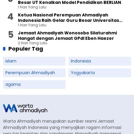
Besar UT Kenalkan Model Pendidikan BERLIAN
1 Hari Yang Lalu
Ketua Nasional Perempuan Ahmadiyah
Indonesia Raih Gelar Guru Besar Universitas
1 Hari Yang Lalu
Terbuka
Jemaat Ahmadiyah Wonosobo Silaturahmi
Hangat dengan Jemaat GPdI Eben Haezer
2 Hari Yang Lalu
Populer Tag
islam
Indonesia
Perempuan Ahmadiyah
Yogyakarta
agama
Warta Ahmadiyah merupakan sumber resmi Jemaat
Ahmadiyah Indonesia yang menyajikan ragam informasi
seputar kegiatan dan pandangan Ahmadiyah mengenai