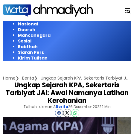
Langsung
ke
konten
Nasional
Daerah
Mancanegara
Sosial
Rabthah
Siaran Pers
Kirim Tulisan
Home
Berita
Ungkap Sejarah KPA, Sekertaris Tarbiyat JAI: Awal Namanya Latihan Kerohanian
Ungkap Sejarah KPA, Sekertaris
Tarbiyat JAI: Awal Namanya Latihan
Kerohanian
Talhah Lukman A
Berita
26 Desember 2022
2 Min