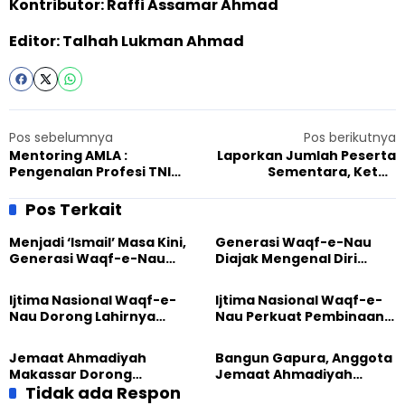
Kontributor: Raffi Assamar Ahmad
Editor: Talhah Lukman Ahmad
Pos sebelumnya
Pos berikutnya
Mentoring AMLA :
Laporkan Jumlah Peserta
Pengenalan Profesi TNI
Sementara, Ketua
Angkatan Darat
Pelaksana KPA Nasional
2022: 4.964 Terdaftar
Pos Terkait
Menjadi ‘Ismail’ Masa Kini,
Generasi Waqf-e-Nau
Generasi Waqf-e-Nau
Diajak Mengenal Diri
Diajak Hidup untuk
Sebelum Mengubah
Pengabdian
Dunia
Ijtima Nasional Waqf-e-
Ijtima Nasional Waqf-e-
Nau Dorong Lahirnya
Nau Perkuat Pembinaan
Generasi Pengkhidmat
Calon Pemimpin Jemaat
yang Militan
Masa Depan
Jemaat Ahmadiyah
Bangun Gapura, Anggota
Makassar Dorong
Jemaat Ahmadiyah
Kesadaran Lingkungan
Tidak ada Respon
Madukara dan Warga