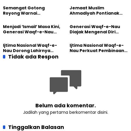
Semangat Gotong
Jemaat Muslim
Royong Warnai
Ahmadiyah Pontianak
Pembangunan Kembali
dan Gereja Katedral
Masjid di Jemaat
Perkuat Kolaborasi Sosial
Menjadi ‘Ismail’ Masa Kini,
Generasi Waqf-e-Nau
Ahmadiyah Sukapura
Generasi Waqf-e-Nau
Diajak Mengenal Diri
Diajak Hidup untuk
Sebelum Mengubah
Pengabdian
Dunia
Ijtima Nasional Waqf-e-
Ijtima Nasional Waqf-e-
Nau Dorong Lahirnya
Nau Perkuat Pembinaan
Generasi Pengkhidmat
Tidak ada Respon
Calon Pemimpin Jemaat
yang Militan
Masa Depan
Belum ada komentar.
Jadilah yang pertama berkomentar disini.
Tinggalkan Balasan