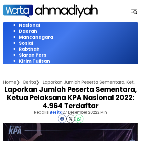
Langsung
ke
konten
Nasional
Daerah
Mancanegara
Sosial
Rabthah
Siaran Pers
Kirim Tulisan
Home
Berita
Laporkan Jumlah Peserta Sementara, Ketua Pelaksana KPA Nasional 2022: 4.964 Terdaftar
Laporkan Jumlah Peserta Sementara,
Ketua Pelaksana KPA Nasional 2022:
4.964 Terdaftar
Redaksi
Berita
27 Desember 2022
2 Min