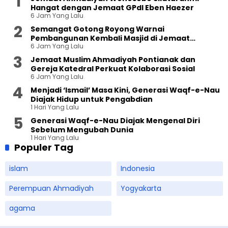
Hangat dengan Jemaat GPdI Eben Haezer
6 Jam Yang Lalu
Semangat Gotong Royong Warnai
Pembangunan Kembali Masjid di Jemaat
6 Jam Yang Lalu
Ahmadiyah Sukapura
Jemaat Muslim Ahmadiyah Pontianak dan
Gereja Katedral Perkuat Kolaborasi Sosial
6 Jam Yang Lalu
Menjadi ‘Ismail’ Masa Kini, Generasi Waqf-e-Nau
Diajak Hidup untuk Pengabdian
1 Hari Yang Lalu
Generasi Waqf-e-Nau Diajak Mengenal Diri
Sebelum Mengubah Dunia
1 Hari Yang Lalu
Populer Tag
islam
Indonesia
Perempuan Ahmadiyah
Yogyakarta
agama