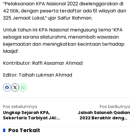
“Pelaksanaan KPA Nasional 2022 diselenggarakan di
42 titik, dengan peserta terdaftar ada 61 wilayah dari
325 Jemaat Lokal,” ujar Saifur Rahman.
Untuk tahun ini KPA Nasional mengusung tema ‘KPA
sebagai sarana silaturahmi, menambah wawasan
kejemaatan dan meningkatkan kecintaan terhadap
Masjid’.
Kontributor: Raffi Assamar Ahmad
Editor: Talhah Lukman Ahmad
Pos sebelumnya
Pos berikutnya
Ungkap Sejarah KPA,
Jalsah Salanah Qadian
Sekertaris Tarbiyat JAI:
2022 Berakhir dengan
Awal Namanya Latihan
Pidato yang Menginspirasi
Kerohanian
Iman
Pos Terkait