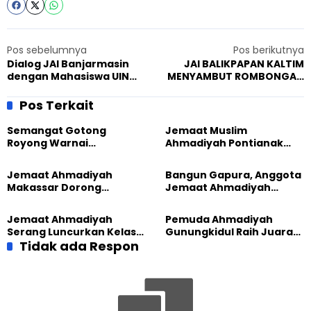
Pos sebelumnya
Pos berikutnya
Dialog JAI Banjarmasin
JAI BALIKPAPAN KALTIM
dengan Mahasiswa UIN
MENYAMBUT ROMBONGAN
Antasari
SAFARI TOLERANSI
Pos Terkait
Semangat Gotong
Jemaat Muslim
Royong Warnai
Ahmadiyah Pontianak
Pembangunan Kembali
dan Gereja Katedral
Masjid di Jemaat
Perkuat Kolaborasi Sosial
Jemaat Ahmadiyah
Bangun Gapura, Anggota
Ahmadiyah Sukapura
Makassar Dorong
Jemaat Ahmadiyah
Kesadaran Lingkungan
Madukara dan Warga
Lewat Edukasi Ekoteologi
Sambut HUT RI ke-81
Jemaat Ahmadiyah
Pemuda Ahmadiyah
Serang Luncurkan Kelas
Gunungkidul Raih Juara
Tatar, Fokus Cetak
Tidak ada Respon
Lomba Video Literasi 2026
Generasi Unggul