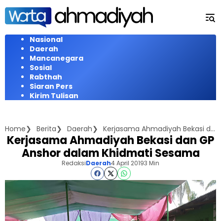
Langsung
ke
konten
Nasional
Daerah
Mancanegara
Sosial
Rabthah
Siaran Pers
Kirim Tulisan
Home
Berita
Daerah
Kerjasama Ahmadiyah Bekasi dan GP Anshor dalam Khidmati Sesama
Kerjasama Ahmadiyah Bekasi dan GP
Anshor dalam Khidmati Sesama
Redaksi
Daerah
4 April 2019
3 Min