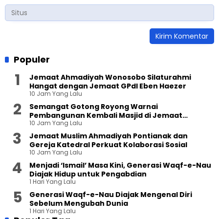
Populer
Jemaat Ahmadiyah Wonosobo Silaturahmi
Hangat dengan Jemaat GPdI Eben Haezer
10 Jam Yang Lalu
Semangat Gotong Royong Warnai
Pembangunan Kembali Masjid di Jemaat
10 Jam Yang Lalu
Ahmadiyah Sukapura
Jemaat Muslim Ahmadiyah Pontianak dan
Gereja Katedral Perkuat Kolaborasi Sosial
10 Jam Yang Lalu
Menjadi ‘Ismail’ Masa Kini, Generasi Waqf-e-Nau
Diajak Hidup untuk Pengabdian
1 Hari Yang Lalu
Generasi Waqf-e-Nau Diajak Mengenal Diri
Sebelum Mengubah Dunia
1 Hari Yang Lalu