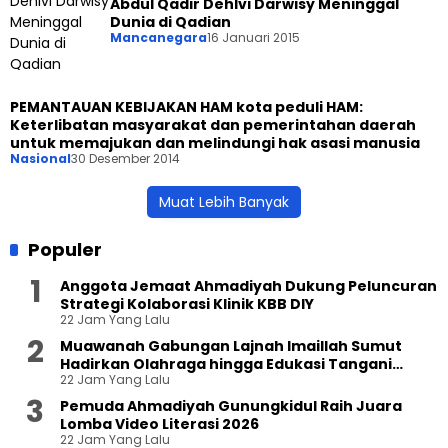
Abdul Qadir Dehlvi Darwisy Meninggal
Dunia di Qadian
Mancanegara
16 Januari 2015
PEMANTAUAN KEBIJAKAN HAM kota peduli HAM:
Keterlibatan masyarakat dan pemerintahan daerah
untuk memajukan dan melindungi hak asasi manusia
Nasional
30 Desember 2014
Muat Lebih Banyak
Populer
Anggota Jemaat Ahmadiyah Dukung Peluncuran
Strategi Kolaborasi Klinik KBB DIY
22 Jam Yang Lalu
Muawanah Gabungan Lajnah Imaillah Sumut
Hadirkan Olahraga hingga Edukasi Tangani
22 Jam Yang Lalu
Sampah
Pemuda Ahmadiyah Gunungkidul Raih Juara
Lomba Video Literasi 2026
22 Jam Yang Lalu