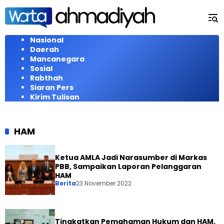
Langsung
ke
konten
Nasional
Daerah
Mancanegara
Sosial
Rabthah
Siaran Pers
Kirim Tulisan
HAM
Ketua AMLA Jadi Narasumber di Markas
PBB, Sampaikan Laporan Pelanggaran
HAM
Berita
23 November 2022
Tingkatkan Pemahaman Hukum dan HAM,