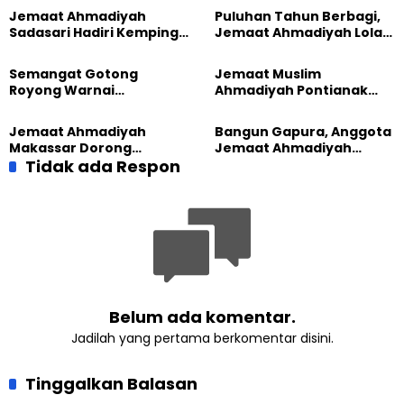
Jemaat Ahmadiyah
Puluhan Tahun Berbagi,
Sadasari Hadiri Kemping
Jemaat Ahmadiyah Lolak
Pemuda Lintas Agama di
Kembali Salurkan
Majalengka
Sembako kepada Warga
Semangat Gotong
Jemaat Muslim
Royong Warnai
Ahmadiyah Pontianak
Pembangunan Kembali
dan Gereja Katedral
Masjid di Jemaat
Perkuat Kolaborasi Sosial
Jemaat Ahmadiyah
Bangun Gapura, Anggota
Ahmadiyah Sukapura
Makassar Dorong
Jemaat Ahmadiyah
Kesadaran Lingkungan
Tidak ada Respon
Madukara dan Warga
Lewat Edukasi Ekoteologi
Sambut HUT RI ke-81
Belum ada komentar.
Jadilah yang pertama berkomentar disini.
Tinggalkan Balasan