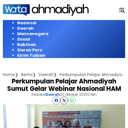
Langsung
ke
konten
Nasional
Daerah
Mancanegara
Sosial
Rabthah
Siaran Pers
Kirim Tulisan
Home
Berita
Daerah
Perkumpulan Pelajar Ahmadiyah Sumut Gelar Webinar Nasional HAM
Perkumpulan Pelajar Ahmadiyah
Sumut Gelar Webinar Nasional HAM
Redaksi
Daerah
20 Oktober 2020
2 Min