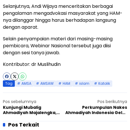
Selanjutnya, Andi Wijaya menceritakan berbagai
pengalaman mengadvokasi masyarakat yang HAM-
nya dilanggar hingga harus berhadapan langsung
dengan aparat.
Selain penyampaian materi dari masing-masing
pembicara, Webinar Nasional tersebut juga diisi
dengan sesi tanya jawab.
Kontributor: dr Muslihudin
Tag
AMSA
AMSAW
HAM
islam
Katolik
Pos sebelumnya
Pos berikutnya
Kunjungi Mubalig
Perkumpulan Nakes
Ahmadiyah Majalengka,
Ahmadiyah Indonesia Gelar
DKM Cikasarung Bahas Kiat
Seminar, Hadirkan CEO
Memakmurkan Masjid
Nasir Hospital Guatemala
Pos Terkait