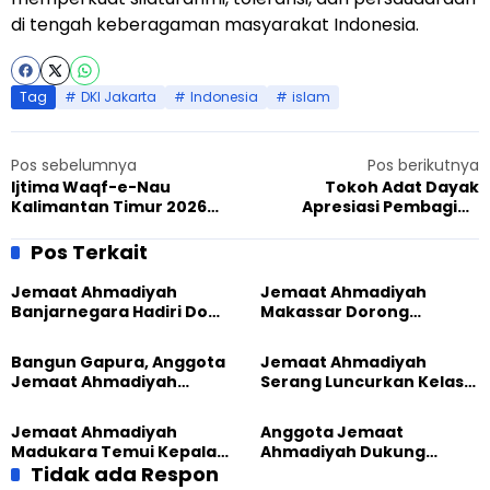
di tengah keberagaman masyarakat Indonesia.
Tag
DKI Jakarta
Indonesia
islam
Pos sebelumnya
Pos berikutnya
Ijtima Waqf-e-Nau
Tokoh Adat Dayak
Kalimantan Timur 2026
Apresiasi Pembagian
Hadirkan Pembinaan Karier
Daging Kurban Jemaat
dan Parenting
Ahmadiyah Sintang
Pos Terkait
Jemaat Ahmadiyah
Jemaat Ahmadiyah
Banjarnegara Hadiri Doa
Makassar Dorong
Bersama Tasyakuran
Kesadaran Lingkungan
Nyadran Warga
Lewat Edukasi Ekoteologi
Bangun Gapura, Anggota
Jemaat Ahmadiyah
Jemaat Ahmadiyah
Serang Luncurkan Kelas
Madukara dan Warga
Tatar, Fokus Cetak
Sambut HUT RI ke-81
Generasi Unggul
Jemaat Ahmadiyah
Anggota Jemaat
Madukara Temui Kepala
Ahmadiyah Dukung
Desa Limbangan,
Tidak ada Respon
Peluncuran Strategi