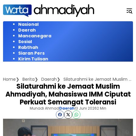
Langsung
ke
konten
Nasional
Daerah
Mancanegara
Sosial
Rabthah
Siaran Pers
Kirim Tulisan
Home
Berita
Daerah
Silaturahmi ke Jemaat Muslim Ahmadiyah, Mahasiswa IMM Ciputat Perkuat Semangat Toleransi
Silaturahmi ke Jemaat Muslim
Ahmadiyah, Mahasiswa IMM Ciputat
Perkuat Semangat Toleransi
Munadi Ahmad
Daerah
13 Juni 2026
2 Min