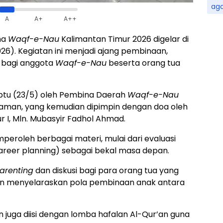
ag
A
A+
A++
ma
Waqf-e-Nau
Kalimantan Timur 2026 digelar di
26). Kegiatan ini menjadi ajang pembinaan,
i bagi anggota
Waqf-e-Nau
beserta orang tua
btu (23/5) oleh Pembina Daerah
Waqf-e-Nau
aman, yang kemudian dipimpin dengan doa oleh
 I, Mln. Mubasyir Fadhol Ahmad.
eroleh berbagai materi, mulai dari evaluasi
career planning) sebagai bekal masa depan.
arenting
dan diskusi bagi para orang tua yang
rtujuan menyelaraskan pola pembinaan anak antara
n juga diisi dengan lomba hafalan Al-Qur’an guna