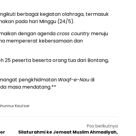
ngikuti berbagai kegiatan olahraga, termasuk
nakan pada hari Minggu (24/5).
amaikan dengan agenda
cross country
menuju
rana mempererat kebersamaan dan
leh 25 peserta beserta orang tua dari Bontang,
semangat pengkhidmatan
Waqf-e-Nau
di
pada masa mendatang.**
ahunnur Kautsar
Pos berikutnya
or
Silaturahmi ke Jemaat Muslim Ahmadiyah,