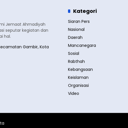
Kategori
Siaran Pers
smi Jemaat Ahmadiyah
Nasional
si seputar kegiatan dan
 hal.
Daerah
Mancanegara
a, Kecamatan Gambir, Kota
Sosial
Rabthah
Kebangsaan
Keislaman
Organisasi
Video
ita