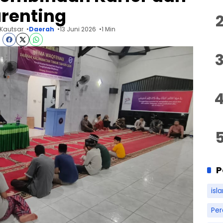
renting
Kautsar
Daerah
13 Juni 2026
1 Min
P
isl
Pe