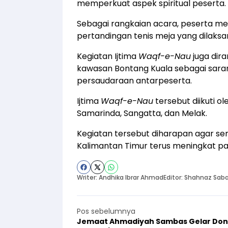
memperkuat aspek spiritual peserta.
Sebagai rangkaian acara, peserta me
pertandingan tenis meja yang dilaksa
Kegiatan Ijtima
Waqf-e-Nau
juga dir
kawasan Bontang Kuala sebagai sa
persaudaraan antarpeserta.
Ijtima
Waqf-e-Nau
tersebut diikuti o
Samarinda, Sangatta, dan Melak.
Kegiatan tersebut diharapan agar 
Kalimantan Timur terus meningkat 
Writer: Andhika Ibrar Ahmad
Editor: Shahnaz Sab
Pos sebelumnya
Jemaat Ahmadiyah Sambas Gelar Don