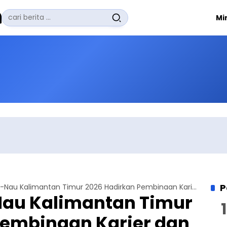
Pencarian
Mi
untuk:
#
Zuhairi Misrawi
#
Zoom
#
Zero Waste
#
Zaki Firdaus
#
Zafrullah Ahmad Pontoh
No Recent Searches Yet.
P
Ijtima Waqf-e-Nau Kalimantan Timur 2026 Hadirkan Pembinaan Karier dan Parenting
Nau Kalimantan Timur
Pembinaan Karier dan