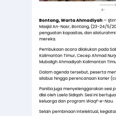
A-
Bontang, Warta Ahmadiyah
— Ijti
Masjid An-Nasr, Bontang, (23–24/5/20
penguatan kapasitas, dan silaturahm
mereka.
Pembukaan acara dilakukan pada Sa
Kalimantan Timur, Cecep Ahmad Nurj
Mubaligh Ahmadiyah Kalimantan Timur
Dalam agenda tersebut, peserta memp
silabus hingga perencanaan karier (
Panitia juga menyelenggarakan sesi
p
diisi oleh Laela Sidiqah. Sesi ini be
keluarga dan program
Waqf-e-Nau
.
Selain pembinaan intelektual, kegiata