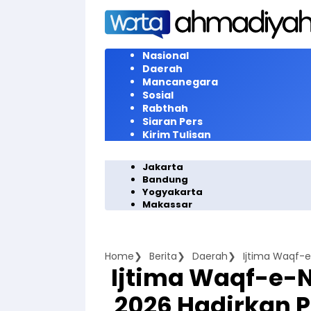
Langsung
ke
konten
Nasional
Daerah
Mancanegara
Sosial
Rabthah
Siaran Pers
Kirim Tulisan
Jakarta
Bandung
Yogyakarta
Makassar
Home
Berita
Daerah
Ijtima Waqf-e-
2026 Hadirkan 