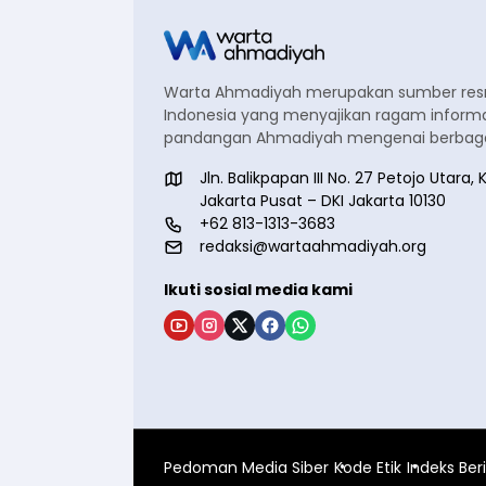
Warta Ahmadiyah merupakan sumber re
Indonesia yang menyajikan ragam informa
pandangan Ahmadiyah mengenai berbagai
Jln. Balikpapan III No. 27 Petojo Utar
Jakarta Pusat – DKI Jakarta 10130
+62 813-1313-3683
redaksi@wartaahmadiyah.org
Ikuti sosial media kami
Pedoman Media Siber
Kode Etik
Indeks Ber