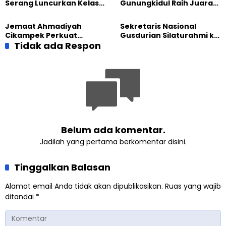
Serang Luncurkan Kelas
Gunungkidul Raih Juara
Tatar, Fokus Cetak
Lomba Video Literasi 2026
Generasi Unggul
Jemaat Ahmadiyah
Sekretaris Nasional
Cikampek Perkuat
Gusdurian Silaturahmi ke
Komitmen Bangun Masjid
Tidak ada Respon
Jemaat Ahmadiyah
Lewat Pengajian
Singaparna, Perkuat Nilai
Gabungan
Kemanusiaan
Belum ada komentar.
Jadilah yang pertama berkomentar disini.
Tinggalkan Balasan
Alamat email Anda tidak akan dipublikasikan.
Ruas yang wajib
ditandai
*