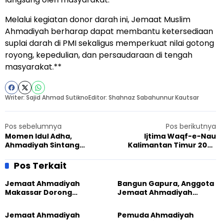
Melalui kegiatan donor darah ini, Jemaat Muslim
Ahmadiyah berharap dapat membantu ketersediaan
suplai darah di PMI sekaligus memperkuat nilai gotong
royong, kepedulian, dan persaudaraan di tengah
masyarakat.**
Writer: Sajid Ahmad Sutikno
Editor: Shahnaz Sabahunnur Kautsar
Pos sebelumnya
Pos berikutnya
Momen Idul Adha,
Ijtima Waqf-e-Nau
Ahmadiyah Sintang
Kalimantan Timur 2026
Salurkan 250 Paket Daging
Hadirkan Pembinaan Karier
Kurban untuk Dhuafa
dan Parenting
Pos Terkait
Jemaat Ahmadiyah
Bangun Gapura, Anggota
Makassar Dorong
Jemaat Ahmadiyah
Kesadaran Lingkungan
Madukara dan Warga
Lewat Edukasi Ekoteologi
Sambut HUT RI ke-81
Jemaat Ahmadiyah
Pemuda Ahmadiyah