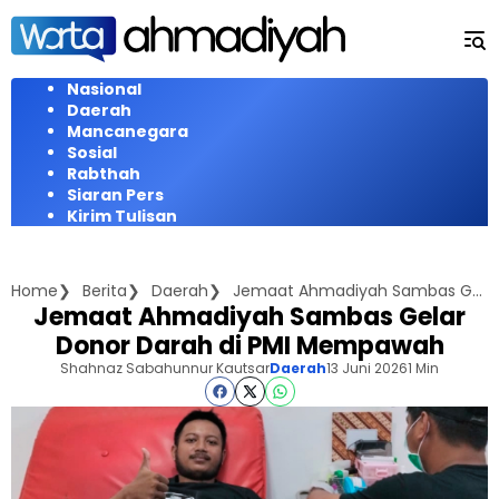
Langsung
ke
konten
Nasional
Daerah
Mancanegara
Sosial
Rabthah
Siaran Pers
Kirim Tulisan
Home
Berita
Daerah
Jemaat Ahmadiyah Sambas Gelar Donor Darah di PMI Mempawah
Jemaat Ahmadiyah Sambas Gelar
Donor Darah di PMI Mempawah
Shahnaz Sabahunnur Kautsar
Daerah
13 Juni 2026
1 Min