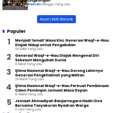
Lingkungan
Daerah
1 Minggu Yang Lalu
Muat Lebih Banyak
Populer
Menjadi ‘Ismail’ Masa Kini, Generasi Waqf-e-Nau
Diajak Hidup untuk Pengabdian
34 Detik Yang Lalu
Generasi Waqf-e-Nau Diajak Mengenal Diri
Sebelum Mengubah Dunia
6 Menit Yang Lalu
Ijtima Nasional Waqf-e-Nau Dorong Lahirnya
Generasi Pengkhidmat yang Militan
29 Menit Yang Lalu
Ijtima Nasional Waqf-e-Nau Perkuat Pembinaan
Calon Pemimpin Jemaat Masa Depan
51 Menit Yang Lalu
Jemaat Ahmadiyah Banjarnegara Hadiri Doa
Bersama Tasyakuran Nyadran Warga
3 Jam Yang Lalu