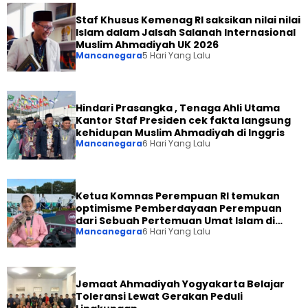
Staf Khusus Kemenag RI saksikan nilai nilai
Islam dalam Jalsah Salanah Internasional
Muslim Ahmadiyah UK 2026
Mancanegara
5 Hari Yang Lalu
Hindari Prasangka , Tenaga Ahli Utama
Kantor Staf Presiden cek fakta langsung
kehidupan Muslim Ahmadiyah di Inggris
Mancanegara
6 Hari Yang Lalu
Ketua Komnas Perempuan RI temukan
optimisme Pemberdayaan Perempuan
dari Sebuah Pertemuan Umat Islam di
Mancanegara
6 Hari Yang Lalu
Inggris
Jemaat Ahmadiyah Yogyakarta Belajar
Toleransi Lewat Gerakan Peduli