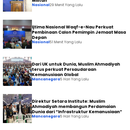
Militan
Nasional
29 Menit Yang Lalu
Ijtima Nasional Waqf-e-Nau Perkuat
Pembinaan Calon Pemimpin Jemaat Masa
Depan
Nasional
51 Menit Yang Lalu
Dari UK untuk Dunia, Muslim Ahmadiyah
terus perkuat Persaudaraan
Kemanusiaan Global
Mancanegara
5 Hari Yang Lalu
Direktur Setara Institute: Muslim
Ahmadiyah membangun Perdamaian
Dunia dari “Infrastruktur Kemanusiaan”
Mancanegara
5 Hari Yang Lalu