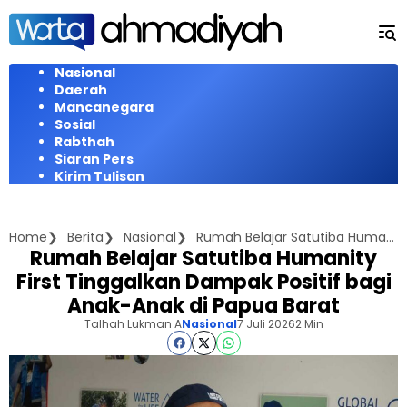
Langsung
ke
konten
Nasional
Daerah
Mancanegara
Sosial
Rabthah
Siaran Pers
Kirim Tulisan
Home
Berita
Nasional
Rumah Belajar Satutiba Humanity First Tinggalkan Dampak Positif bagi Anak-Anak di Papua Barat
Rumah Belajar Satutiba Humanity
First Tinggalkan Dampak Positif bagi
Anak-Anak di Papua Barat
Talhah Lukman A
Nasional
7 Juli 2026
2 Min