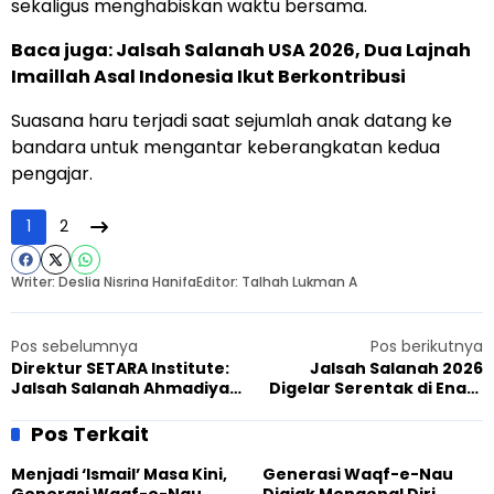
sekaligus menghabiskan waktu bersama.
Baca juga:
Jalsah Salanah USA 2026, Dua Lajnah
Imaillah Asal Indonesia Ikut Berkontribusi
Suasana haru terjadi saat sejumlah anak datang ke
bandara untuk mengantar keberangkatan kedua
pengajar.
1
2
Writer: Deslia Nisrina Hanifa
Editor: Talhah Lukman A
Pos sebelumnya
Pos berikutnya
Direktur SETARA Institute:
Jalsah Salanah 2026
Jalsah Salanah Ahmadiyah
Digelar Serentak di Enam
Perkuat Kepercayaan
Wilayah, Angkat Tema
Publik dan Kebebasan
Agama sebagai Solusi bagi
Pos Terkait
Beragama
Bangsa
Menjadi ‘Ismail’ Masa Kini,
Generasi Waqf-e-Nau
Generasi Waqf-e-Nau
Diajak Mengenal Diri