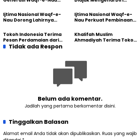
Diajak Hidup untuk
Sebelum Mengubah
Pengabdian
Dunia
Ijtima Nasional Waqf-e-
Ijtima Nasional Waqf-e-
Nau Dorong Lahirnya
Nau Perkuat Pembinaan
Generasi Pengkhidmat
Calon Pemimpin Jemaat
yang Militan
Masa Depan
Tokoh Indonesia Terima
Khalifah Muslim
Pesan Perdamaian dari
Ahmadiyah Terima Tokoh
Khalifah Muslim
Tidak ada Respon
Indonesia dalam Audiensi
Ahmadiyah
Khusus di Islamabad
Belum ada komentar.
Jadilah yang pertama berkomentar disini.
Tinggalkan Balasan
Alamat email Anda tidak akan dipublikasikan.
Ruas yang wajib
ditandai
*