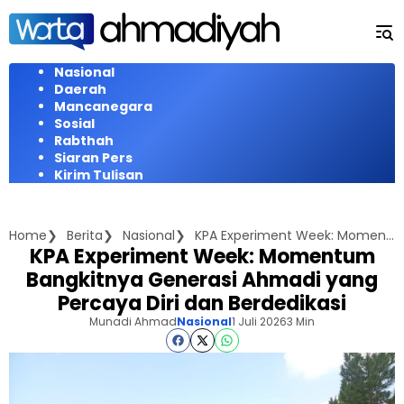
Langsung
ke
konten
Nasional
Daerah
Mancanegara
Sosial
Rabthah
Siaran Pers
Kirim Tulisan
Home
Berita
Nasional
KPA Experiment Week: Momentum Bangkitnya Generasi Ahmadi yang Percaya Diri dan Berdedikasi
KPA Experiment Week: Momentum
Bangkitnya Generasi Ahmadi yang
Percaya Diri dan Berdedikasi
Munadi Ahmad
Nasional
1 Juli 2026
3 Min