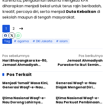
Karena itu, pengalaman selama mengikuti KPA
diharapkan menjadi bekal untuk terus rajin beribadah,
kreatif, percaya diri, serta menjadi
Duta Kebaikan
di
sekolah maupun di tengah masyarakat.
1
2
Tag
agama
DKI Jakarta
islam
Pos sebelumnya
Pos berikutnya
Hari Bhayangkara ke-80,
Jemaat Ahmadiyah
Jemaat Ahmadiyah
Purwokerto Ikut Seminar
Serukan Penghargaan
Pencegahan Kekerasan
untuk Polri yang Tak Kenal
Seksual
Pos Terkait
Lelah Jaga NKRI
Menjadi ‘Ismail’ Masa Kini,
Generasi Waqf-e-Nau
Generasi Waqf-e-Nau
Diajak Mengenal Diri
Diajak Hidup untuk
Sebelum Mengubah
Pengabdian
Dunia
Ijtima Nasional Waqf-e-
Ijtima Nasional Waqf-e-
Nau Dorong Lahirnya
Nau Perkuat Pembinaan