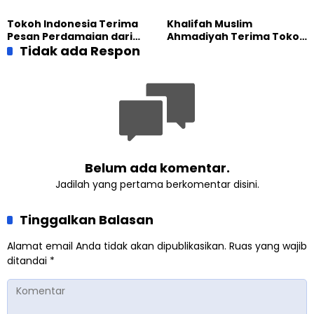
Generasi Pengkhidmat
Calon Pemimpin Jemaat
yang Militan
Masa Depan
Tokoh Indonesia Terima
Khalifah Muslim
Pesan Perdamaian dari
Ahmadiyah Terima Tokoh
Khalifah Muslim
Tidak ada Respon
Indonesia dalam Audiensi
Ahmadiyah
Khusus di Islamabad
Belum ada komentar.
Jadilah yang pertama berkomentar disini.
Tinggalkan Balasan
Alamat email Anda tidak akan dipublikasikan.
Ruas yang wajib
ditandai
*