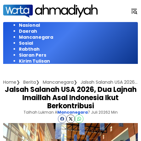
Langsung
ke
konten
Nasional
Daerah
Mancanegara
Sosial
Rabthah
Siaran Pers
Kirim Tulisan
Home
Berita
Mancanegara
Jalsah Salanah USA 2026, Dua Lajnah Imaillah Asal Indonesia Ikut Berkontribusi
Jalsah Salanah USA 2026, Dua Lajnah
Imaillah Asal Indonesia Ikut
Berkontribusi
Talhah Lukman A
Mancanegara
7 Juli 2026
2 Min