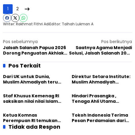
1
2
Writer: Rakhmat Fithri Adi
Editor: Talhah Lukman A
Pos sebelumnya
Pos berikutnya
Jalsah Salanah Papua 2026
Saatnya Agama Menjadi
Dorong Penguatan Akhlak
Solusi, Jalsah Salanah 2026
dan Persaudaraan
Angkat Peran Islam
Menjawab Tantangan
Pos Terkait
Zaman
Dari UK untuk Dunia,
Direktur Setara Institute:
Muslim Ahmadiyah terus
Muslim Ahmadiyah
perkuat Persaudaraan
membangun Perdamaian
Kemanusiaan Global
Dunia dari “Infrastruktur
Staf Khusus Kemenag RI
Hindari Prasangka ,
Kemanusiaan”
saksikan nilai nilai Islam
Tenaga Ahli Utama
dalam Jalsah Salanah
Kantor Staf Presiden cek
Internasional Muslim
fakta langsung
Ketua Komnas
Tokoh Indonesia Terima
Ahmadiyah UK 2026
kehidupan Muslim
Perempuan RI temukan
Pesan Perdamaian dari
Ahmadiyah di Inggris
optimisme
Tidak ada Respon
Khalifah Muslim
Pemberdayaan
Ahmadiyah