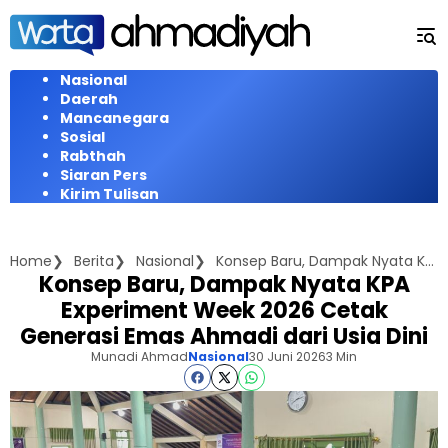
Langsung
ke
konten
Nasional
Daerah
Mancanegara
Sosial
Rabthah
Siaran Pers
Kirim Tulisan
Home
Berita
Nasional
Konsep Baru, Dampak Nyata KPA Experiment Week 2026 Cetak Generasi Emas Ahmadi dari Usia Dini
Konsep Baru, Dampak Nyata KPA
Experiment Week 2026 Cetak
Generasi Emas Ahmadi dari Usia Dini
Munadi Ahmad
Nasional
30 Juni 2026
3 Min