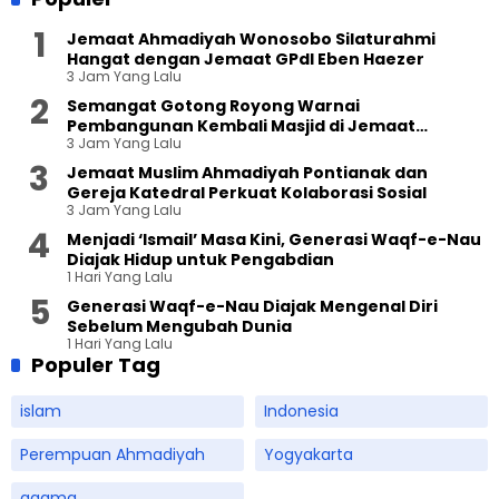
Jemaat Ahmadiyah Wonosobo Silaturahmi
Hangat dengan Jemaat GPdI Eben Haezer
3 Jam Yang Lalu
Semangat Gotong Royong Warnai
Pembangunan Kembali Masjid di Jemaat
3 Jam Yang Lalu
Ahmadiyah Sukapura
Jemaat Muslim Ahmadiyah Pontianak dan
Gereja Katedral Perkuat Kolaborasi Sosial
3 Jam Yang Lalu
Menjadi ‘Ismail’ Masa Kini, Generasi Waqf-e-Nau
Diajak Hidup untuk Pengabdian
1 Hari Yang Lalu
Generasi Waqf-e-Nau Diajak Mengenal Diri
Sebelum Mengubah Dunia
1 Hari Yang Lalu
Populer Tag
islam
Indonesia
Perempuan Ahmadiyah
Yogyakarta
agama