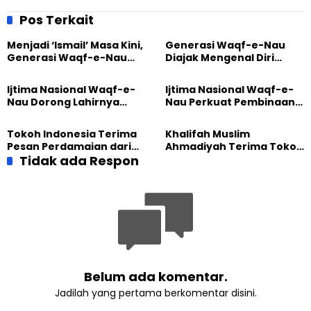
Bentuk Karakter Generasi
Tengah 2 Lewat
Muda
Pembelajaran Interaktif
Pos Terkait
Menjadi ‘Ismail’ Masa Kini,
Generasi Waqf-e-Nau
Generasi Waqf-e-Nau
Diajak Mengenal Diri
Diajak Hidup untuk
Sebelum Mengubah
Pengabdian
Dunia
Ijtima Nasional Waqf-e-
Ijtima Nasional Waqf-e-
Nau Dorong Lahirnya
Nau Perkuat Pembinaan
Generasi Pengkhidmat
Calon Pemimpin Jemaat
yang Militan
Masa Depan
Tokoh Indonesia Terima
Khalifah Muslim
Pesan Perdamaian dari
Ahmadiyah Terima Tokoh
Khalifah Muslim
Tidak ada Respon
Indonesia dalam Audiensi
Ahmadiyah
Khusus di Islamabad
Belum ada komentar.
Jadilah yang pertama berkomentar disini.