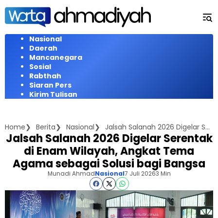
Langsung
ke
konten
Nasional
Daerah
Mancanegara
Sosial
Rabthah
Siaran Pers
Kirim Tulisan
Home
Berita
Nasional
Jalsah Salanah 2026 Digelar Serentak di Enam Wilayah, Angkat Tema Agama sebagai Solusi bagi Bangsa
Jalsah Salanah 2026 Digelar Serentak
di Enam Wilayah, Angkat Tema
Agama sebagai Solusi bagi Bangsa
Munadi Ahmad
Nasional
7 Juli 2026
3 Min