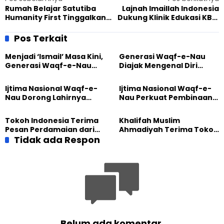
Rumah Belajar Satutiba
Lajnah Imaillah Indonesia
Humanity First Tinggalkan
Dukung Klinik Edukasi KBB,
Dampak Positif bagi Anak-
Perkuat Kolaborasi Lintas
Anak di Papua Barat
Institusi
Pos Terkait
Menjadi ‘Ismail’ Masa Kini,
Generasi Waqf-e-Nau
Generasi Waqf-e-Nau
Diajak Mengenal Diri
Diajak Hidup untuk
Sebelum Mengubah
Pengabdian
Dunia
Ijtima Nasional Waqf-e-
Ijtima Nasional Waqf-e-
Nau Dorong Lahirnya
Nau Perkuat Pembinaan
Generasi Pengkhidmat
Calon Pemimpin Jemaat
yang Militan
Masa Depan
Tokoh Indonesia Terima
Khalifah Muslim
Pesan Perdamaian dari
Ahmadiyah Terima Tokoh
Khalifah Muslim
Tidak ada Respon
Indonesia dalam Audiensi
Ahmadiyah
Khusus di Islamabad
Belum ada komentar.