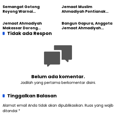
Majalengka
Sembako kepada Warga
Semangat Gotong
Jemaat Muslim
Royong Warnai
Ahmadiyah Pontianak
Pembangunan Kembali
dan Gereja Katedral
Masjid di Jemaat
Perkuat Kolaborasi Sosial
Jemaat Ahmadiyah
Bangun Gapura, Anggota
Ahmadiyah Sukapura
Makassar Dorong
Jemaat Ahmadiyah
Kesadaran Lingkungan
Tidak ada Respon
Madukara dan Warga
Lewat Edukasi Ekoteologi
Sambut HUT RI ke-81
Belum ada komentar.
Jadilah yang pertama berkomentar disini.
Tinggalkan Balasan
Alamat email Anda tidak akan dipublikasikan.
Ruas yang wajib
ditandai
*