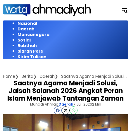
Langsung
ke
konten
Nasional
Daerah
Mancanegara
Sosial
Rabthah
Siaran Pers
Kirim Tulisan
Home
Berita
Daerah
Saatnya Agama Menjadi Solusi, Jalsah Salanah 2026 Angkat Peran Islam Menjawab Tantangan Zaman
Saatnya Agama Menjadi Solusi,
Jalsah Salanah 2026 Angkat Peran
Islam Menjawab Tantangan Zaman
Munadi Ahmad
Daerah
7 Juli 2026
2 Min