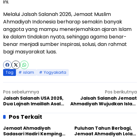
ini.
Melalui Jalsah Salanah 2026, Jemaat Muslim
Ahmadiyah Indonesia berharap semakin banyak
anggota yang mampu menerjemahkan ajaran Islam
ke dalam tindakan nyata, sehingga agama benar-
benar menjadi sumber inspirasi, solusi, dan rahmat
bagi masyarakat luas.
Tag
islam
Yogyakarta
Pos sebelumnya
Pos berikutnya
Jalsah Salanah USA 2026,
Jalsah Salanah Jemaat
Dua Lajnah Imaillah Asal
Ahmadiyah Wujudkan Islam
Indonesia Ikut
Rahmatan lil ‘Alamin Lewat
Berkontribusi
Persaudaraan
Pos Terkait
Jemaat Ahmadiyah
Puluhan Tahun Berbagi,
Sadasari Hadiri Kemping
Jemaat Ahmadiyah Lolak
Pemuda Lintas Agama di
Kembali Salurkan