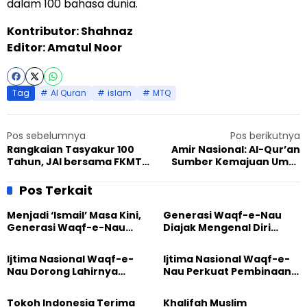
dalam 100 bahasa dunia.
Kontributor: Shahnaz
Editor: Amatul Noor
Tag
Al Quran
islam
MTQ
Pos sebelumnya
Pos berikutnya
Rangkaian Tasyakur 100
Amir Nasional: Al-Qur’an
Tahun, JAI bersama FKMTHI
Sumber Kemajuan Umat
Gelar Lomba MTQ dan
Manusia di Akhir Zaman
Seminar Al-Qur’an
Pos Terkait
Menjadi ‘Ismail’ Masa Kini,
Generasi Waqf-e-Nau
Generasi Waqf-e-Nau
Diajak Mengenal Diri
Diajak Hidup untuk
Sebelum Mengubah
Pengabdian
Dunia
Ijtima Nasional Waqf-e-
Ijtima Nasional Waqf-e-
Nau Dorong Lahirnya
Nau Perkuat Pembinaan
Generasi Pengkhidmat
Calon Pemimpin Jemaat
yang Militan
Masa Depan
Tokoh Indonesia Terima
Khalifah Muslim