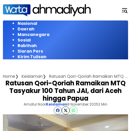
Langsung
ke
konten
Nasional
Daerah
Mancanegara
Sosial
Rabthah
Siaran Pers
Kirim Tulisan
Home
Keislaman
Ratusan Qori-Qoriah Ramaikan MTQ Tasyakur 100 Tahun JAI, dari Aceh hingga Papua
Ratusan Qori-Qoriah Ramaikan MTQ
Tasyakur 100 Tahun JAI, dari Aceh
hingga Papua
Amatul Noor
Keislaman
8 November 2025
2 Min