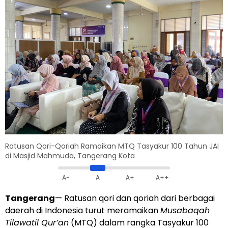
Ratusan Qori-Qoriah Ramaikan MTQ Tasyakur 100 Tahun JAI
di Masjid Mahmuda, Tangerang Kota
A-
A
A+
A++
Tangerang
— Ratusan qori dan qoriah dari berbagai
daerah di Indonesia turut meramaikan
Musabaqah
Tilawatil Qur’an
(MTQ) dalam rangka Tasyakur 100