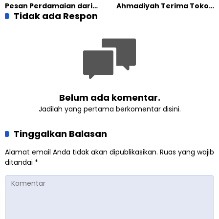
Pesan Perdamaian dari
Ahmadiyah Terima Tokoh
Khalifah Muslim
Tidak ada Respon
Indonesia dalam Audiensi
Ahmadiyah
Khusus di Islamabad
Belum ada komentar.
Jadilah yang pertama berkomentar disini.
Tinggalkan Balasan
Alamat email Anda tidak akan dipublikasikan.
Ruas yang wajib
ditandai
*