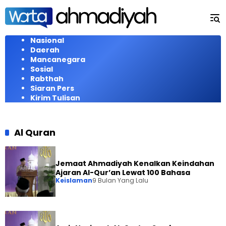
Langsung
ke
konten
Nasional
Daerah
Mancanegara
Sosial
Rabthah
Siaran Pers
Kirim Tulisan
Al Quran
Jemaat Ahmadiyah Kenalkan Keindahan
Ajaran Al-Qur’an Lewat 100 Bahasa
Keislaman
9 Bulan Yang Lalu