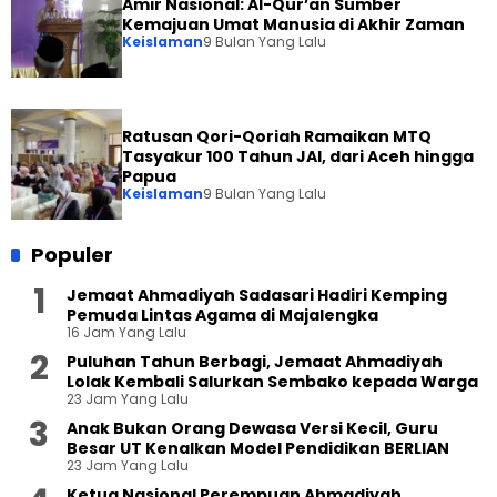
Amir Nasional: Al-Qur’an Sumber
Kemajuan Umat Manusia di Akhir Zaman
Keislaman
9 Bulan Yang Lalu
Ratusan Qori-Qoriah Ramaikan MTQ
Tasyakur 100 Tahun JAI, dari Aceh hingga
Papua
Keislaman
9 Bulan Yang Lalu
Populer
Jemaat Ahmadiyah Sadasari Hadiri Kemping
Pemuda Lintas Agama di Majalengka
16 Jam Yang Lalu
Puluhan Tahun Berbagi, Jemaat Ahmadiyah
Lolak Kembali Salurkan Sembako kepada Warga
23 Jam Yang Lalu
Anak Bukan Orang Dewasa Versi Kecil, Guru
Besar UT Kenalkan Model Pendidikan BERLIAN
23 Jam Yang Lalu
Ketua Nasional Perempuan Ahmadiyah