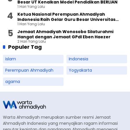
Besar UT Kenalkan Model Pendidikan BERLIAN
1 Hari Yang Lalu
Ketua Nasional Perempuan Ahmadiyah
Indonesia Raih Gelar Guru Besar Universitas
1 Hari Yang Lalu
Terbuka
Jemaat Ahmadiyah Wonosobo Silaturahmi
Hangat dengan Jemaat GPdI Eben Haezer
2 Hari Yang Lalu
Populer Tag
islam
Indonesia
Perempuan Ahmadiyah
Yogyakarta
agama
Warta Ahmadiyah merupakan sumber resmi Jemaat
Ahmadiyah Indonesia yang menyajikan ragam informasi
seputar kegiatan dan pandangan Ahmadiyah mengenai