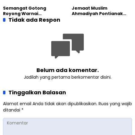
Pendidikan BERLIAN
Besar Universitas
Semangat Gotong
Jemaat Muslim
Terbuka
Royong Warnai
Ahmadiyah Pontianak
Pembangunan Kembali
Tidak ada Respon
dan Gereja Katedral
Masjid di Jemaat
Perkuat Kolaborasi Sosial
Ahmadiyah Sukapura
Belum ada komentar.
Jadilah yang pertama berkomentar disini.
Tinggalkan Balasan
Alamat email Anda tidak akan dipublikasikan.
Ruas yang wajib
ditandai
*