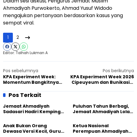
Dalam sesi diskusi, Pengurus Jemaat Muslim
Ahmadiyah Purwokerto, Ahmad Yusuf Widodo
mengajukan pertanyaan berdasarkan kasus yang
sempat viral.
1
2
Editor: Talhah Lukman A
Pos sebelumnya
Pos berikutnya
KPA Experiment Week:
KPA Experiment Week 2026
Momentum Bangkitnya
Cipeuyeum dan Bunikasih,
Generasi Ahmadi yang
Bangun Karakter Generasi
Percaya Diri dan
Muda Ahmadiyah
Pos Terkait
Berdedikasi
Jemaat Ahmadiyah
Puluhan Tahun Berbagi,
Sadasari Hadiri Kemping
Jemaat Ahmadiyah Lolak
Pemuda Lintas Agama di
Kembali Salurkan
Majalengka
Sembako kepada Warga
Anak Bukan Orang
Ketua Nasional
Dewasa Versi Kecil, Guru
Perempuan Ahmadiyah
Besar UT Kenalkan Model
Indonesia Raih Gelar Guru