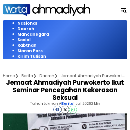
Langsung
ke
konten
Nasional
Daerah
Mancanegara
Sosial
Rabthah
Siaran Pers
Kirim Tulisan
Home
Berita
Daerah
Jemaat Ahmadiyah Purwokerto Ikut Seminar Pencegahan Kekerasan Seksual
Jemaat Ahmadiyah Purwokerto Ikut
Seminar Pencegahan Kekerasan
Seksual
Talhah Lukman A
Berita
1 Juli 2026
2 Min