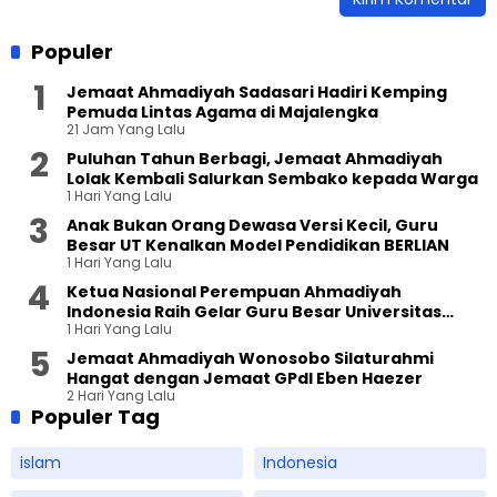
Populer
Jemaat Ahmadiyah Sadasari Hadiri Kemping
Pemuda Lintas Agama di Majalengka
21 Jam Yang Lalu
Puluhan Tahun Berbagi, Jemaat Ahmadiyah
Lolak Kembali Salurkan Sembako kepada Warga
1 Hari Yang Lalu
Anak Bukan Orang Dewasa Versi Kecil, Guru
Besar UT Kenalkan Model Pendidikan BERLIAN
1 Hari Yang Lalu
Ketua Nasional Perempuan Ahmadiyah
Indonesia Raih Gelar Guru Besar Universitas
1 Hari Yang Lalu
Terbuka
Jemaat Ahmadiyah Wonosobo Silaturahmi
Hangat dengan Jemaat GPdI Eben Haezer
2 Hari Yang Lalu
Populer Tag
islam
Indonesia