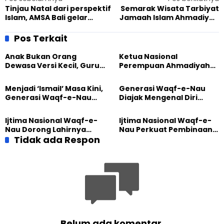
Tinjau Natal dari perspektif
Semarak Wisata Tarbiyat
Islam, AMSA Bali gelar
Jamaah Islam Ahmadiyah
diskusi terbuka
Gedangan
Pos Terkait
Anak Bukan Orang
Ketua Nasional
Dewasa Versi Kecil, Guru
Perempuan Ahmadiyah
Besar UT Kenalkan Model
Indonesia Raih Gelar Guru
Pendidikan BERLIAN
Besar Universitas
Menjadi ‘Ismail’ Masa Kini,
Generasi Waqf-e-Nau
Terbuka
Generasi Waqf-e-Nau
Diajak Mengenal Diri
Diajak Hidup untuk
Sebelum Mengubah
Pengabdian
Dunia
Ijtima Nasional Waqf-e-
Ijtima Nasional Waqf-e-
Nau Dorong Lahirnya
Nau Perkuat Pembinaan
Generasi Pengkhidmat
Tidak ada Respon
Calon Pemimpin Jemaat
yang Militan
Masa Depan
Belum ada komentar.