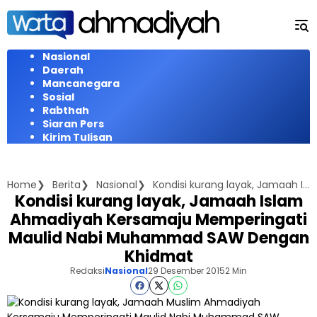
Langsung
ke
konten
Nasional
Daerah
Mancanegara
Sosial
Rabthah
Siaran Pers
Kirim Tulisan
Home
Berita
Nasional
Kondisi kurang layak, Jamaah Islam Ahmadiyah Kersamaju Memperingati Maulid Nabi Muhammad SAW Dengan Khidmat
Kondisi kurang layak, Jamaah Islam
Ahmadiyah Kersamaju Memperingati
Maulid Nabi Muhammad SAW Dengan
Khidmat
Redaksi
Nasional
29 Desember 2015
2 Min