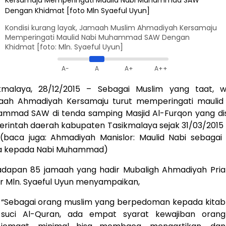
Kondisi kurang layak, Jamaah Muslim Ahmadiyah Kersamaju
Memperingati Maulid Nabi Muhammad SAW Dengan
Khidmat [foto: Mln. Syaeful Uyun]
A-
A
A+
A++
kmalaya, 28/12/2015 – Sebagai Muslim yang taat, 
ah Ahmadiyah Kersamaju turut memperingati maulid
mmad SAW di tenda samping Masjid Al-Furqon yang di
rintah daerah kabupaten Tasikmalaya sejak 31/03/2015
. (baca juga:
Ahmadiyah Manislor: Maulid Nabi sebagai 
a kepada Nabi Muhammad
)
adapan 85 jamaah yang hadir Mubaligh Ahmadiyah Pri
r Mln. Syaeful Uyun menyampaikan,
“Sebagai orang muslim yang berpedoman kepada kitab
suci Al-Quran, ada empat syarat kewajiban orang