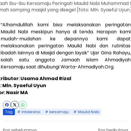
ah Ibu-ibu Kersamaju Peringati Maulid Nabi Muhammad
umah samping masjid yang disegel [foto: Mln. Syaeful Uyun
“Alhamdulillah kami bisa melaksanakan peringatan
Maulid Nabi meskipun hanya di tenda. Harapan kami
mudah-mudahan ke depannya kami dapat
melaksanakan peringatan Maulid Nabi dan rutinitas
ibadah lainnya di Masjid dengan layak” Ujar Gina Rahayu,
salah satu anggota Jamaah Islam Ahmadiyah
Kersamaju saat dihubungi Warta-Ahmadiyah.Org.
ributor: Usama Ahmad Rizal
: Mln. Syaeful Uyun
or: Nasir MA
Tag
Intoleransi
kersamaju
Maulid Nabi
Pos sebelumnya
Pos berikutnya