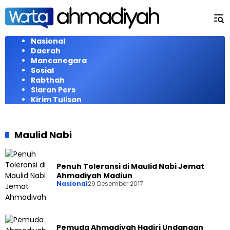
Langsung
ke
konten
Nasional
Daerah
Mancanegara
Sosial
Rabthah
Siaran Pers
Kirim Tulisan
Maulid Nabi
Penuh Toleransi di Maulid Nabi Jemat
Ahmadiyah Madiun
Nasional
29 Desember 2017
Pemuda Ahmadiyah Hadiri Undangan