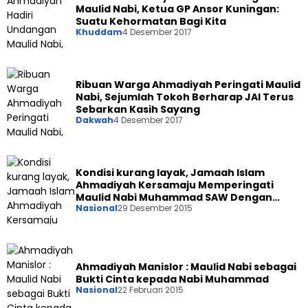
Maulid Nabi, Ketua GP Ansor Kuningan:
Suatu Kehormatan Bagi Kita
Khuddam
4 Desember 2017
Ribuan Warga Ahmadiyah Peringati Maulid
Nabi, Sejumlah Tokoh Berharap JAI Terus
Sebarkan Kasih Sayang
Dakwah
4 Desember 2017
Kondisi kurang layak, Jamaah Islam
Ahmadiyah Kersamaju Memperingati
Maulid Nabi Muhammad SAW Dengan
Nasional
29 Desember 2015
Khidmat
Ahmadiyah Manislor : Maulid Nabi sebagai
Bukti Cinta kepada Nabi Muhammad
Nasional
22 Februari 2015