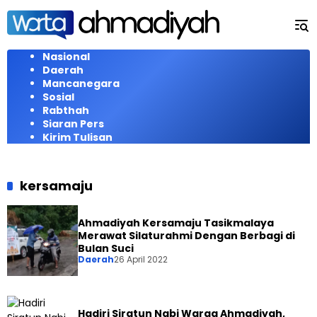
Langsung
ke
konten
Nasional
Daerah
Mancanegara
Sosial
Rabthah
Siaran Pers
Kirim Tulisan
kersamaju
Ahmadiyah Kersamaju Tasikmalaya
Merawat Silaturahmi Dengan Berbagi di
Bulan Suci
Daerah
26 April 2022
Hadiri Siratun Nabi Warga Ahmadiyah,