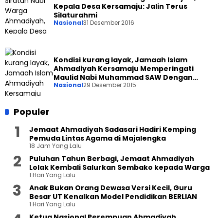
Kepala Desa Kersamaju: Jalin Terus
Silaturahmi
Nasional
31 Desember 2016
Kondisi kurang layak, Jamaah Islam
Ahmadiyah Kersamaju Memperingati
Maulid Nabi Muhammad SAW Dengan
Nasional
29 Desember 2015
Khidmat
Populer
Jemaat Ahmadiyah Sadasari Hadiri Kemping
Pemuda Lintas Agama di Majalengka
18 Jam Yang Lalu
Puluhan Tahun Berbagi, Jemaat Ahmadiyah
Lolak Kembali Salurkan Sembako kepada Warga
1 Hari Yang Lalu
Anak Bukan Orang Dewasa Versi Kecil, Guru
Besar UT Kenalkan Model Pendidikan BERLIAN
1 Hari Yang Lalu
Ketua Nasional Perempuan Ahmadiyah