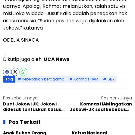
ujarnya. Apalagi, Rahmat melanjutkan, salah satu visi-
misi Joko Widodo-Jusuf Kalla adalah penegakan hak
asasi manusia. “Sudah pas dan wajib dijalankan oleh
Jokowi,” katanya.
ODELIA SINAGA
_
Dikutip juga oleh:
UCA News
Tag
kebebasan beragama
Komnas HAM
SBY
Pos sebelumnya
Pos berikutnya
Duet Jokowi JK; Jokowi
Komnas HAM ingatkan
didesak tuntaskan kasus
Jokowi-JK soal kebebasan
kebebasan beragama di
beragama dan
Indonesia
berkeyakinan
Pos Terkait
Anak Bukan Orang
Ketua Nasional