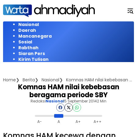
Langsung
ke
konten
Nasional
Daerah
Mancanegara
Sosial
Rabthah
Siaran Pers
Kirim Tulisan
Home
Berita
Nasional
Komnas HAM nilai kebebasan beragama periode SBY
Komnas HAM nilai kebebasan
beragama periode SBY
Redaksi
Nasional
5 September 2014
2 Min
A-
A
A+
A++
Komnas HAM kecewa dengan