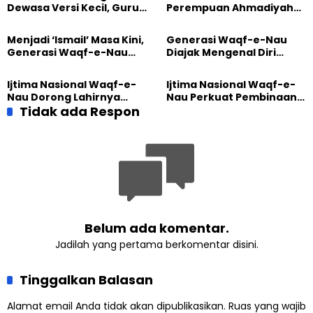
Dewasa Versi Kecil, Guru
Perempuan Ahmadiyah
Besar UT Kenalkan Model
Indonesia Raih Gelar Guru
Pendidikan BERLIAN
Besar Universitas
Menjadi ‘Ismail’ Masa Kini,
Generasi Waqf-e-Nau
Terbuka
Generasi Waqf-e-Nau
Diajak Mengenal Diri
Diajak Hidup untuk
Sebelum Mengubah
Pengabdian
Dunia
Ijtima Nasional Waqf-e-
Ijtima Nasional Waqf-e-
Nau Dorong Lahirnya
Nau Perkuat Pembinaan
Generasi Pengkhidmat
Tidak ada Respon
Calon Pemimpin Jemaat
yang Militan
Masa Depan
Belum ada komentar.
Jadilah yang pertama berkomentar disini.
Tinggalkan Balasan
Alamat email Anda tidak akan dipublikasikan.
Ruas yang wajib