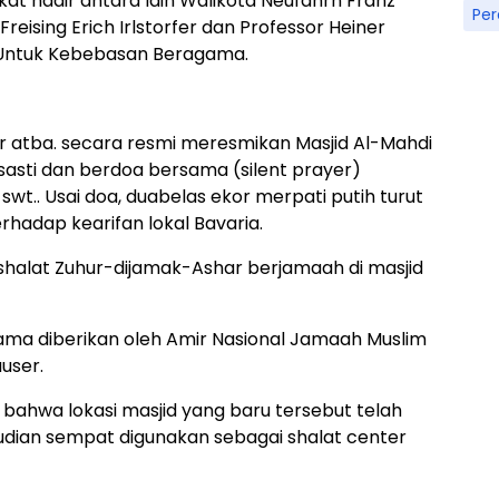
at hadir antara lain Walikota Neufahrn Franz
Pe
eising Erich Irlstorfer dan Professor Heiner
B Untuk Kebebasan Beragama.
ur atba. secara resmi meresmikan Masjid Al-Mahdi
sti dan berdoa bersama (silent prayer)
swt.. Usai doa, duabelas ekor merpati putih turut
erhadap kearifan lokal Bavaria.
 shalat Zuhur-dijamak-Ashar berjamaah di masjid
ama diberikan oleh Amir Nasional Jamaah Muslim
user.
bahwa lokasi masjid yang baru tersebut telah
mudian sempat digunakan sebagai shalat center