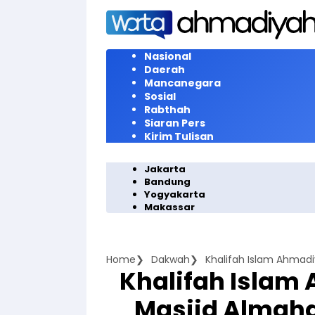
Langsung
ke
konten
Nasional
Daerah
Mancanegara
Sosial
Rabthah
Siaran Pers
Kirim Tulisan
Jakarta
Bandung
Yogyakarta
Makassar
Home
Dakwah
Khalifah Islam Ahmad
Khalifah Islam
Masjid Almahd