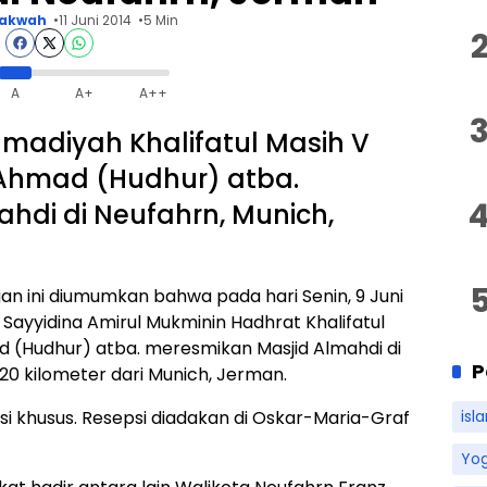
akwah
11 Juni 2014
5 Min
A
A+
A++
adiyah Khalifatul Masih V
 Ahmad (Hudhur) atba.
hdi di Neufahrn, Munich,
ngan ini diumumkan bahwa pada hari Senin, 9 Juni
ayyidina Amirul Mukminin Hadhrat Khalifatul
 (Hudhur) atba. meresmikan Masjid Almahdi di
P
20 kilometer dari Munich, Jerman.
si khusus. Resepsi diadakan di Oskar-Maria-Graf
isl
Yo