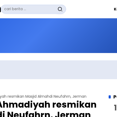
Pencarian
K
untuk:
#
Zuhairi Misrawi
#
Zoom
#
Zero Waste
#
Zaki Firdaus
#
Zafrullah Ahmad Pontoh
No Recent Searches Yet.
P
iyah resmikan Masjid Almahdi Neufahrn, Jerman
 Ahmadiyah resmikan
i Neufahrn, Jerman