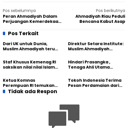
Pos sebelumnya
Pos berikutnya
Peran Ahmadiyah Dalam
Ahmadiyah Riau Peduli
Perjuangan Kemerdekaan
Bencana Kabut Asap
Indonesia Terkuak dalam
Seminar Nasional
Pos Terkait
Dari UK untuk Dunia,
Direktur Setara Institute:
Muslim Ahmadiyah terus
Muslim Ahmadiyah
perkuat Persaudaraan
membangun Perdamaian
Kemanusiaan Global
Dunia dari “Infrastruktur
Staf Khusus Kemenag RI
Hindari Prasangka ,
Kemanusiaan”
saksikan nilai nilai Islam
Tenaga Ahli Utama
dalam Jalsah Salanah
Kantor Staf Presiden cek
Internasional Muslim
fakta langsung
Ketua Komnas
Tokoh Indonesia Terima
Ahmadiyah UK 2026
kehidupan Muslim
Perempuan RI temukan
Pesan Perdamaian dari
Ahmadiyah di Inggris
optimisme
Tidak ada Respon
Khalifah Muslim
Pemberdayaan
Ahmadiyah
Perempuan dari Sebuah
Pertemuan Umat Islam di
Inggris