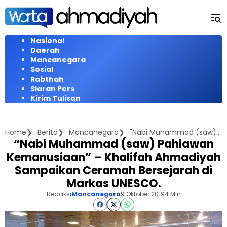
Langsung
ke
konten
Nasional
Daerah
Mancanegara
Sosial
Rabthah
Siaran Pers
Kirim Tulisan
Home
Berita
Mancanegara
"Nabi Muhammad (saw) Pahlawan Kemanusiaan" - Khalifah Ahmadiyah Sampaikan Ceramah Bersejarah di Markas UNESCO.
“Nabi Muhammad (saw) Pahlawan
Kemanusiaan” – Khalifah Ahmadiyah
Sampaikan Ceramah Bersejarah di
Markas UNESCO.
Redaksi
Mancanegara
9 Oktober 2019
4 Min