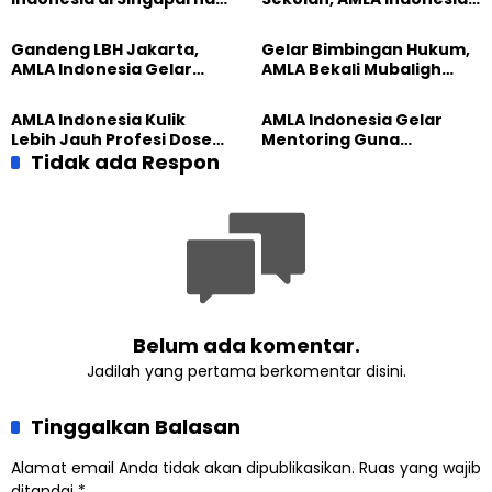
Pahami Hak dan
Gelar Penyuluhan Hukum
Kewajiban Hukum
Gandeng LBH Jakarta,
Gelar Bimbingan Hukum,
AMLA Indonesia Gelar
AMLA Bekali Mubaligh
Penyuluhan Terkait
Pengetahuan Soal UU ITE
Hukum
AMLA Indonesia Kulik
AMLA Indonesia Gelar
Lebih Jauh Profesi Dosen
Mentoring Guna
dalam Mentoring Rutin
Tidak ada Respon
Mengenal Profesi HRD
Belum ada komentar.
Jadilah yang pertama berkomentar disini.
Tinggalkan Balasan
Alamat email Anda tidak akan dipublikasikan.
Ruas yang wajib
ditandai
*