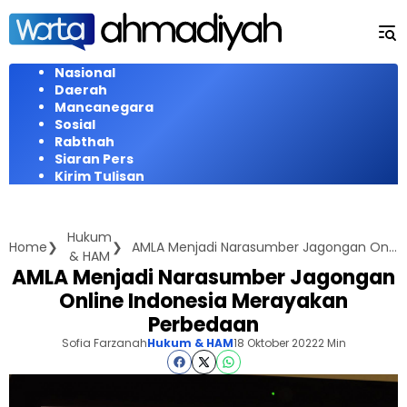
Langsung
ke
konten
Nasional
Daerah
Mancanegara
Sosial
Rabthah
Siaran Pers
Kirim Tulisan
Hukum
Home
AMLA Menjadi Narasumber Jagongan Online Indonesia Merayakan Perbedaan
& HAM
AMLA Menjadi Narasumber Jagongan
Online Indonesia Merayakan
Perbedaan
Sofia Farzanah
Hukum & HAM
18 Oktober 2022
2 Min