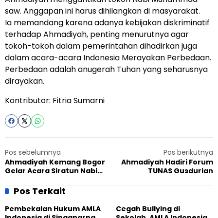
saw. Anggapan ini harus dihilangkan di masyarakat.
Ia memandang karena adanya kebijakan diskriminatif
terhadap Ahmadiyah, penting menurutnya agar
tokoh-tokoh dalam pemerintahan dihadirkan juga
dalam acara-acara Indonesia Merayakan Perbedaan.
Perbedaan adalah anugerah Tuhan yang seharusnya
dirayakan.
Kontributor: Fitria Sumarni
Pos sebelumnya
Pos berikutnya
Ahmadiyah Kemang Bogor
Ahmadiyah Hadiri Forum
Gelar Acara Siratun Nabi
TUNAS Gusdurian
dan Perpisahan Mubalig
Baru
Pos Terkait
Pembekalan Hukum AMLA
Cegah Bullying di
Indonesia di Singaparna,
Sekolah, AMLA Indonesia