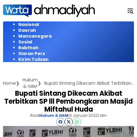
Langsung
ke
konten
Nasional
Daerah
Mancanegara
Sosial
Rabthah
Siaran Pers
Kirim Tulisan
Hukum
Home
Bupati Sintang Dikecam Akibat Terbitkan SP lll Pembongkaran Masjid Miftahul Huda
& HAM
Bupati Sintang Dikecam Akibat
Terbitkan SP lll Pembongkaran Masjid
Miftahul Huda
Rizal
Hukum & HAM
14 Januari 2022
2 Min