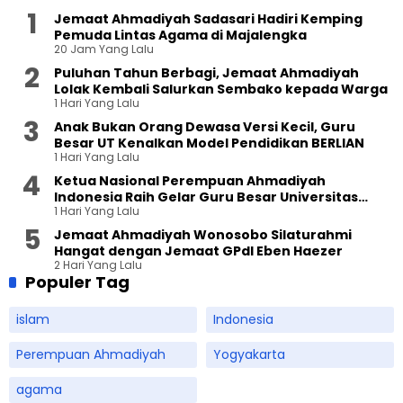
Jemaat Ahmadiyah Sadasari Hadiri Kemping
Pemuda Lintas Agama di Majalengka
20 Jam Yang Lalu
Puluhan Tahun Berbagi, Jemaat Ahmadiyah
Lolak Kembali Salurkan Sembako kepada Warga
1 Hari Yang Lalu
Anak Bukan Orang Dewasa Versi Kecil, Guru
Besar UT Kenalkan Model Pendidikan BERLIAN
1 Hari Yang Lalu
Ketua Nasional Perempuan Ahmadiyah
Indonesia Raih Gelar Guru Besar Universitas
1 Hari Yang Lalu
Terbuka
Jemaat Ahmadiyah Wonosobo Silaturahmi
Hangat dengan Jemaat GPdI Eben Haezer
2 Hari Yang Lalu
Populer Tag
islam
Indonesia
Perempuan Ahmadiyah
Yogyakarta
agama