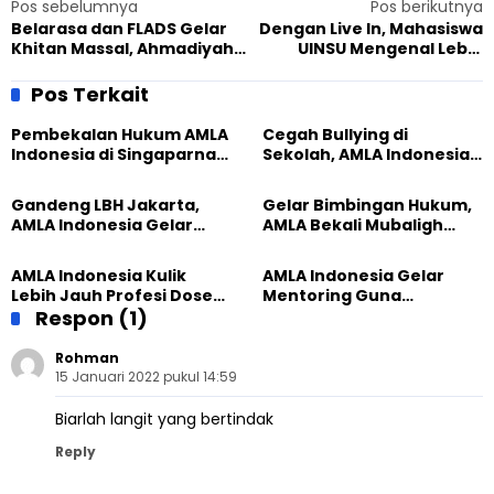
Pos sebelumnya
Pos berikutnya
Belarasa dan FLADS Gelar
Dengan Live In, Mahasiswa
Khitan Massal, Ahmadiyah
UINSU Mengenal Lebih
Kota Bandung Bantu
Dekat Jamaah Ahmadiyah
Semarakkan
Pos Terkait
Pembekalan Hukum AMLA
Cegah Bullying di
Indonesia di Singaparna,
Sekolah, AMLA Indonesia
Pahami Hak dan
Gelar Penyuluhan Hukum
Kewajiban Hukum
Gandeng LBH Jakarta,
Gelar Bimbingan Hukum,
AMLA Indonesia Gelar
AMLA Bekali Mubaligh
Penyuluhan Terkait
Pengetahuan Soal UU ITE
Hukum
AMLA Indonesia Kulik
AMLA Indonesia Gelar
Lebih Jauh Profesi Dosen
Mentoring Guna
dalam Mentoring Rutin
Respon (1)
Mengenal Profesi HRD
Rohman
15 Januari 2022 pukul 14:59
Biarlah langit yang bertindak
Reply