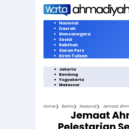
Langsung
ke
konten
Nasional
Daerah
Mancanegara
Sosial
Rabthah
Siaran Pers
Kirim Tulisan
Jakarta
Bandung
Yogyakarta
Makassar
Home
Berita
Nasional
Jemaat Ahma
Jemaat Ah
Pelestarian S