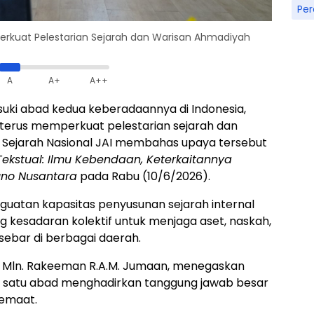
Pe
rkuat Pelestarian Sejarah dan Warisan Ahmadiyah
A
A+
A++
ki abad kedua keberadaannya di Indonesia,
terus memperkuat pelestarian sejarah dan
 Sejarah Nasional JAI membahas upaya tersebut
Tekstual: Ilmu Kebendaan, Keterkaitannya
uno Nusantara
pada Rabu (10/6/2026).
guatan kapasitas penyusunan sejarah internal
g kesadaran kolektif untuk menjaga aset, naskah,
sebar di berbagai daerah.
Dr. Mln. Rakeeman R.A.M. Jumaan, menegaskan
i satu abad menghadirkan tanggung jawab besar
Jemaat.