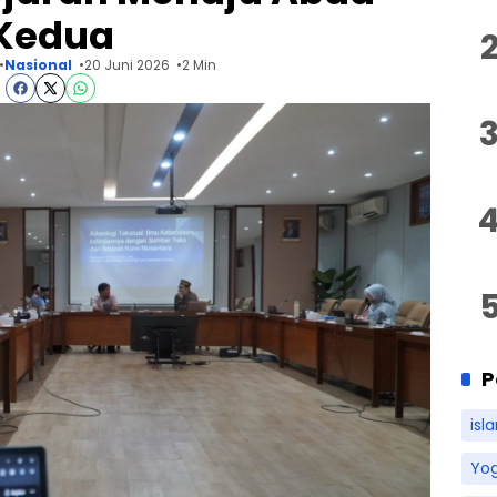
Kedua
Nasional
20 Juni 2026
2 Min
P
isl
Yo