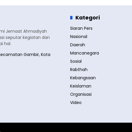
Kategori
Siaran Pers
smi Jemaat Ahmadiyah
Nasional
si seputar kegiatan dan
 hal.
Daerah
Mancanegara
a, Kecamatan Gambir, Kota
Sosial
Rabthah
Kebangsaan
Keislaman
Organisasi
Video