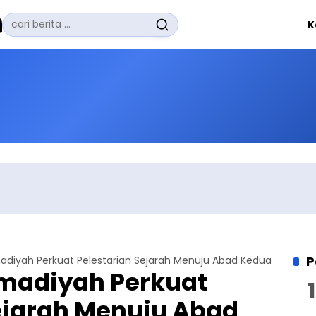
Pencarian
K
untuk:
#
Zuhairi Misrawi
#
Zoom
#
Zero Waste
#
Zaki Firdaus
#
Zafrullah Ahmad Pontoh
No Recent Searches Yet.
P
diyah Perkuat Pelestarian Sejarah Menuju Abad Kedua
madiyah Perkuat
ejarah Menuju Abad