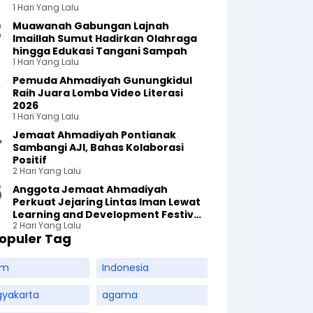
1 Hari Yang Lalu
Muawanah Gabungan Lajnah
Imaillah Sumut Hadirkan Olahraga
hingga Edukasi Tangani Sampah
1 Hari Yang Lalu
Pemuda Ahmadiyah Gunungkidul
Raih Juara Lomba Video Literasi
2026
1 Hari Yang Lalu
Jemaat Ahmadiyah Pontianak
Sambangi AJI, Bahas Kolaborasi
Positif
2 Hari Yang Lalu
Anggota Jemaat Ahmadiyah
Perkuat Jejaring Lintas Iman Lewat
Learning and Development Festival
2 Hari Yang Lalu
di Yogyakarta
opuler Tag
am
Indonesia
gyakarta
agama