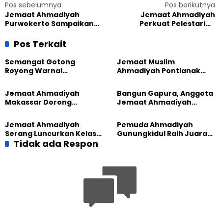
Pos sebelumnya
Pos berikutnya
Jemaat Ahmadiyah
Jemaat Ahmadiyah
Purwokerto Sampaikan
Perkuat Pelestarian
Komitmen Lingkungan di
Sejarah Menuju Abad
UIN Saizu
Kedua
Pos Terkait
Semangat Gotong
Jemaat Muslim
Royong Warnai
Ahmadiyah Pontianak
Pembangunan Kembali
dan Gereja Katedral
Masjid di Jemaat
Perkuat Kolaborasi Sosial
Jemaat Ahmadiyah
Bangun Gapura, Anggota
Ahmadiyah Sukapura
Makassar Dorong
Jemaat Ahmadiyah
Kesadaran Lingkungan
Madukara dan Warga
Lewat Edukasi Ekoteologi
Sambut HUT RI ke-81
Jemaat Ahmadiyah
Pemuda Ahmadiyah
Serang Luncurkan Kelas
Gunungkidul Raih Juara
Tatar, Fokus Cetak
Tidak ada Respon
Lomba Video Literasi 2026
Generasi Unggul