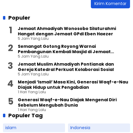
Populer
Jemaat Ahmadiyah Wonosobo Silaturahmi
Hangat dengan Jemaat GPdI Eben Haezer
5 Jam Yang Lalu
Semangat Gotong Royong Warnai
Pembangunan Kembali Masjid di Jemaat
5 Jam Yang Lalu
Ahmadiyah Sukapura
Jemaat Muslim Ahmadiyah Pontianak dan
Gereja Katedral Perkuat Kolaborasi Sosial
5 Jam Yang Lalu
Menjadi ‘Ismail’ Masa Kini, Generasi Waqf-e-Nau
Diajak Hidup untuk Pengabdian
1 Hari Yang Lalu
Generasi Waqf-e-Nau Diajak Mengenal Diri
Sebelum Mengubah Dunia
1 Hari Yang Lalu
Populer Tag
islam
Indonesia