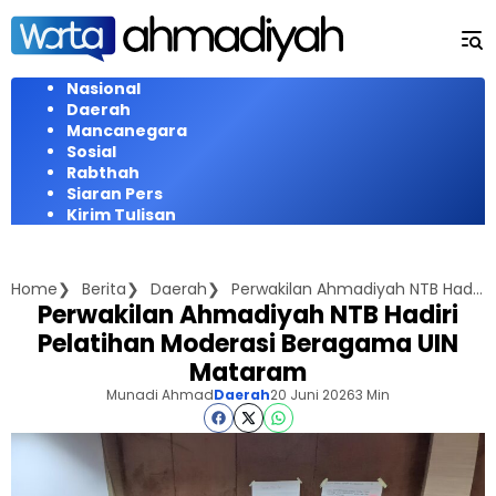
Langsung
ke
konten
Nasional
Daerah
Mancanegara
Sosial
Rabthah
Siaran Pers
Kirim Tulisan
Home
Berita
Daerah
Perwakilan Ahmadiyah NTB Hadiri Pelatihan Moderasi Beragama UIN Mataram
Perwakilan Ahmadiyah NTB Hadiri
Pelatihan Moderasi Beragama UIN
Mataram
Munadi Ahmad
Daerah
20 Juni 2026
3 Min