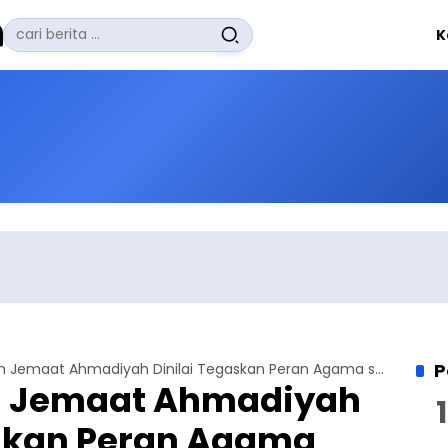
Pencarian
K
untuk:
#
Zuhairi Misrawi
#
Zoom
#
Zero Waste
#
Zaki Firdaus
#
Zafrullah Ahmad Pontoh
No Recent Searches Yet.
P
Jalsah Salanah Jemaat Ahmadiyah Dinilai Tegaskan Peran Agama sebagai Solusi
h Jemaat Ahmadiyah
askan Peran Agama