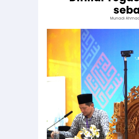
seba
Munadi Ahma