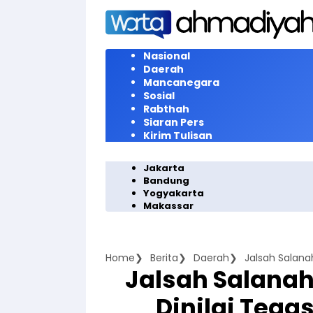
Langsung
ke
konten
Nasional
Daerah
Mancanegara
Sosial
Rabthah
Siaran Pers
Kirim Tulisan
Jakarta
Bandung
Yogyakarta
Makassar
Home
Berita
Daerah
Jalsah Salana
Dinilai Teg