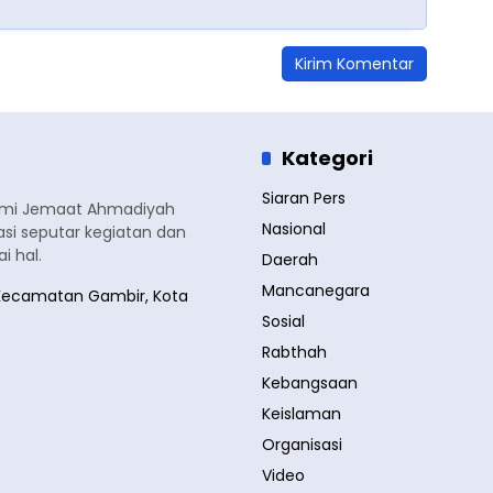
Kategori
Siaran Pers
smi Jemaat Ahmadiyah
Nasional
si seputar kegiatan dan
 hal.
Daerah
Mancanegara
a, Kecamatan Gambir, Kota
Sosial
Rabthah
Kebangsaan
Keislaman
Organisasi
Video