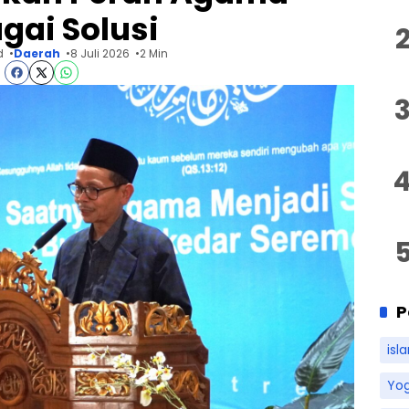
gai Solusi
d
Daerah
8 Juli 2026
2 Min
P
isl
Yo