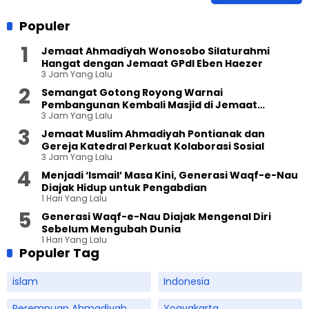
Populer
Jemaat Ahmadiyah Wonosobo Silaturahmi
Hangat dengan Jemaat GPdI Eben Haezer
3 Jam Yang Lalu
Semangat Gotong Royong Warnai
Pembangunan Kembali Masjid di Jemaat
3 Jam Yang Lalu
Ahmadiyah Sukapura
Jemaat Muslim Ahmadiyah Pontianak dan
Gereja Katedral Perkuat Kolaborasi Sosial
3 Jam Yang Lalu
Menjadi ‘Ismail’ Masa Kini, Generasi Waqf-e-Nau
Diajak Hidup untuk Pengabdian
1 Hari Yang Lalu
Generasi Waqf-e-Nau Diajak Mengenal Diri
Sebelum Mengubah Dunia
1 Hari Yang Lalu
Populer Tag
islam
Indonesia
Perempuan Ahmadiyah
Yogyakarta