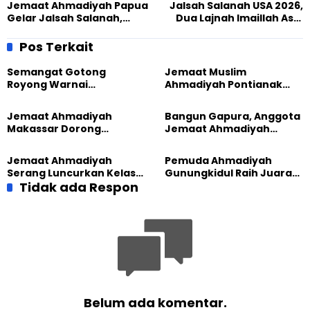
Jemaat Ahmadiyah Papua
Jalsah Salanah USA 2026,
Gelar Jalsah Salanah,
Dua Lajnah Imaillah Asal
Silaturahmi Anggota Kian
Indonesia Ikut
Erat
Berkontribusi
Pos Terkait
Semangat Gotong
Jemaat Muslim
Royong Warnai
Ahmadiyah Pontianak
Pembangunan Kembali
dan Gereja Katedral
Masjid di Jemaat
Perkuat Kolaborasi Sosial
Jemaat Ahmadiyah
Bangun Gapura, Anggota
Ahmadiyah Sukapura
Makassar Dorong
Jemaat Ahmadiyah
Kesadaran Lingkungan
Madukara dan Warga
Lewat Edukasi Ekoteologi
Sambut HUT RI ke-81
Jemaat Ahmadiyah
Pemuda Ahmadiyah
Serang Luncurkan Kelas
Gunungkidul Raih Juara
Tatar, Fokus Cetak
Tidak ada Respon
Lomba Video Literasi 2026
Generasi Unggul
Belum ada komentar.