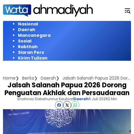
Langsung
ke
konten
Nasional
Daerah
Mancanegara
Sosial
Rabthah
Siaran Pers
Kirim Tulisan
Home
Berita
Daerah
Jalsah Salanah Papua 2026 Dorong Penguatan Akhlak dan Persaudaraan
Jalsah Salanah Papua 2026 Dorong
Penguatan Akhlak dan Persaudaraan
Shahnaz Sabahunnur Kautsar
Daerah
6 Juli 2026
2 Min