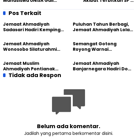
Mahasiswa UNISA Gali
Akibat Terbitkan SP lll
Ahmadiyah Dari
Pembongkaran Masjid
Sumbernya
Miftahul Huda
Pos Terkait
Jemaat Ahmadiyah
Puluhan Tahun Berbagi,
Sadasari Hadiri Kemping
Jemaat Ahmadiyah Lolak
Pemuda Lintas Agama di
Kembali Salurkan
Majalengka
Sembako kepada Warga
Jemaat Ahmadiyah
Semangat Gotong
Wonosobo Silaturahmi
Royong Warnai
Hangat dengan Jemaat
Pembangunan Kembali
GPdI Eben Haezer
Masjid di Jemaat
Jemaat Muslim
Jemaat Ahmadiyah
Ahmadiyah Sukapura
Ahmadiyah Pontianak
Banjarnegara Hadiri Doa
dan Gereja Katedral
Tidak ada Respon
Bersama Tasyakuran
Perkuat Kolaborasi Sosial
Nyadran Warga
Belum ada komentar.
Jadilah yang pertama berkomentar disini.