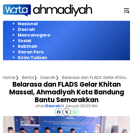
Langsung
ke
konten
Nasional
Daerah
Mancanegara
Sosial
Rabthah
Siaran Pers
Kirim Tulisan
Home
Berita
Daerah
Belarasa dan FLADS Gelar Khitan Massal, Ahmadiyah Kota Bandung Bantu Semarakkan
Belarasa dan FLADS Gelar Khitan
Massal, Ahmadiyah Kota Bandung
Bantu Semarakkan
Jihan
Daerah
14 Januari 2022
2 Min