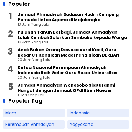
Populer
Jemaat Ahmadiyah Sadasari Hadiri Kemping
Pemuda Lintas Agama di Majalengka
13 Jam Yang Lalu
Puluhan Tahun Berbagi, Jemaat Ahmadiyah
Lolak Kembali Salurkan Sembako kepada Warga
19 Jam Yang Lalu
Anak Bukan Orang Dewasa Versi Kecil, Guru
Besar UT Kenalkan Model Pendidikan BERLIAN
20 Jam Yang Lalu
Ketua Nasional Perempuan Ahmadiyah
Indonesia Raih Gelar Guru Besar Universitas
20 Jam Yang Lalu
Terbuka
Jemaat Ahmadiyah Wonosobo Silaturahmi
Hangat dengan Jemaat GPdI Eben Haezer
1 Hari Yang Lalu
Populer Tag
islam
Indonesia
Perempuan Ahmadiyah
Yogyakarta