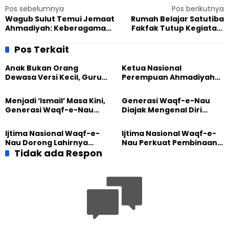
Pos sebelumnya
Pos berikutnya
Wagub Sulut Temui Jemaat
Rumah Belajar Satutiba
Ahmadiyah: Keberagaman
Fakfak Tutup Kegiatan,
Bukan Masalah, Tapi
Pengajar Pamit ke Siswa
Kekuatan
Pos Terkait
Anak Bukan Orang
Ketua Nasional
Dewasa Versi Kecil, Guru
Perempuan Ahmadiyah
Besar UT Kenalkan Model
Indonesia Raih Gelar Guru
Pendidikan BERLIAN
Besar Universitas
Menjadi ‘Ismail’ Masa Kini,
Generasi Waqf-e-Nau
Terbuka
Generasi Waqf-e-Nau
Diajak Mengenal Diri
Diajak Hidup untuk
Sebelum Mengubah
Pengabdian
Dunia
Ijtima Nasional Waqf-e-
Ijtima Nasional Waqf-e-
Nau Dorong Lahirnya
Nau Perkuat Pembinaan
Generasi Pengkhidmat
Tidak ada Respon
Calon Pemimpin Jemaat
yang Militan
Masa Depan