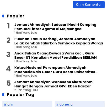
Populer
Jemaat Ahmadiyah Sadasari Hadiri Kemping
Pemuda Lintas Agama di Majalengka
1 Hari Yang Lalu
Puluhan Tahun Berbagi, Jemaat Ahmadiyah
Lolak Kembali Salurkan Sembako kepada Warga
1 Hari Yang Lalu
Anak Bukan Orang Dewasa Versi Kecil, Guru
Besar UT Kenalkan Model Pendidikan BERLIAN
1 Hari Yang Lalu
Ketua Nasional Perempuan Ahmadiyah
Indonesia Raih Gelar Guru Besar Universitas
1 Hari Yang Lalu
Terbuka
Jemaat Ahmadiyah Wonosobo Silaturahmi
Hangat dengan Jemaat GPdI Eben Haezer
2 Hari Yang Lalu
Populer Tag
islam
Indonesia