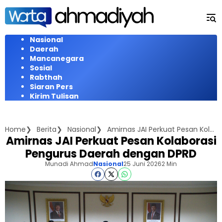
Langsung
ke
konten
Nasional
Daerah
Mancanegara
Sosial
Rabthah
Siaran Pers
Kirim Tulisan
Home
Berita
Nasional
Amirnas JAI Perkuat Pesan Kolaborasi Pengurus Daerah dengan DPRD
Amirnas JAI Perkuat Pesan Kolaborasi
Pengurus Daerah dengan DPRD
Munadi Ahmad
Nasional
25 Juni 2026
2 Min