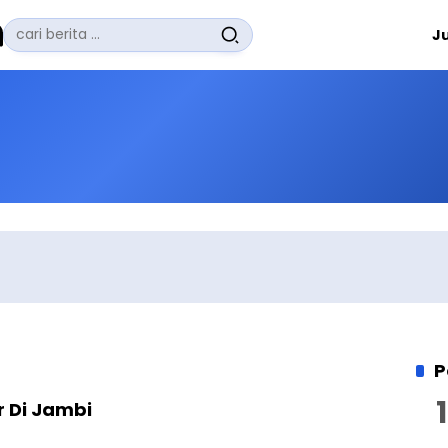
Pencarian
J
untuk:
#
Zuhairi Misrawi
#
Zoom
#
Zero Waste
#
Zaki Firdaus
#
Zafrullah Ahmad Pontoh
No Recent Searches Yet.
P
 Di Jambi