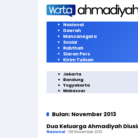
Langsung
ke
konten
Nasional
Daerah
Mancanegara
Sosial
Rabthah
Siaran Pers
Kirim Tulisan
Jakarta
Bandung
Yogyakarta
Makassar
Bulan:
November 2013
Dua Keluarga Ahmadiyah Diusir
Nasional
28 November 2013