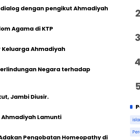
 dialog dengan pengikut Ahmadiyah
olom Agama di KTP
r Keluarga Ahmadiyah
a Perlindungan Negara terhadap
t, Jambi Diusir.
P
 Ahmadiyah Lamunti
isl
Pe
t Adakan Pengobatan Homeopathy di