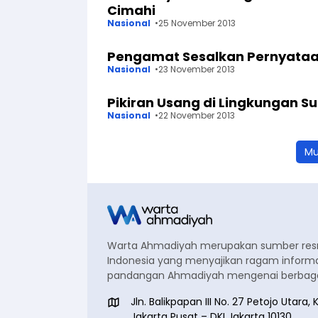
Cimahi
Nasional
25 November 2013
Pengamat Sesalkan Pernyataa
Nasional
23 November 2013
Pikiran Usang di Lingkungan 
Nasional
22 November 2013
Mu
Warta Ahmadiyah merupakan sumber re
Indonesia yang menyajikan ragam informa
pandangan Ahmadiyah mengenai berbagai
Jln. Balikpapan III No. 27 Petojo Utar
Jakarta Pusat – DKI Jakarta 10130