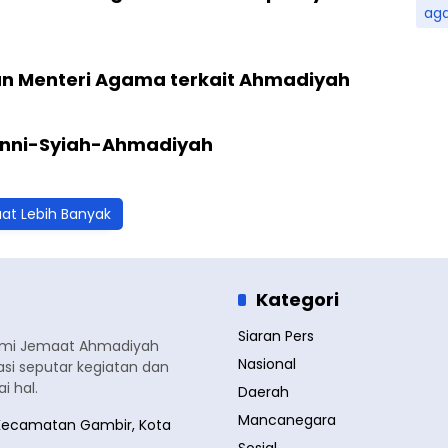
ag
n Menteri Agama terkait Ahmadiyah
Sunni-Syiah-Ahmadiyah
at Lebih Banyak
Kategori
Siaran Pers
smi Jemaat Ahmadiyah
Nasional
si seputar kegiatan dan
 hal.
Daerah
Mancanegara
a, Kecamatan Gambir, Kota