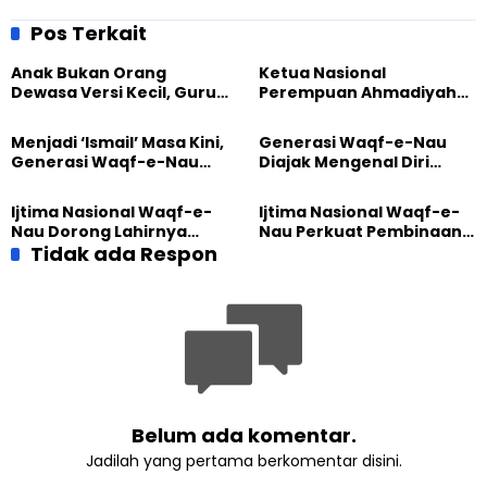
terhadap Warganya
KTP
Pos Terkait
Anak Bukan Orang
Ketua Nasional
Dewasa Versi Kecil, Guru
Perempuan Ahmadiyah
Besar UT Kenalkan Model
Indonesia Raih Gelar Guru
Pendidikan BERLIAN
Besar Universitas
Menjadi ‘Ismail’ Masa Kini,
Generasi Waqf-e-Nau
Terbuka
Generasi Waqf-e-Nau
Diajak Mengenal Diri
Diajak Hidup untuk
Sebelum Mengubah
Pengabdian
Dunia
Ijtima Nasional Waqf-e-
Ijtima Nasional Waqf-e-
Nau Dorong Lahirnya
Nau Perkuat Pembinaan
Generasi Pengkhidmat
Tidak ada Respon
Calon Pemimpin Jemaat
yang Militan
Masa Depan
Belum ada komentar.
Jadilah yang pertama berkomentar disini.