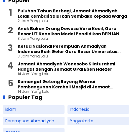
Populer
Puluhan Tahun Berbagi, Jemaat Ahmadiyah
Lolak Kembali Salurkan Sembako kepada Warga
2 Jam Yang Lalu
Anak Bukan Orang Dewasa Versi Kecil, Guru
Besar UT Kenalkan Model Pendidikan BERLIAN
3 Jam Yang Lalu
Ketua Nasional Perempuan Ahmadiyah
Indonesia Raih Gelar Guru Besar Universitas
3 Jam Yang Lalu
Terbuka
Jemaat Ahmadiyah Wonosobo Silaturahmi
Hangat dengan Jemaat GPdI Eben Haezer
14 Jam Yang Lalu
Semangat Gotong Royong Warnai
Pembangunan Kembali Masjid di Jemaat
14 Jam Yang Lalu
Ahmadiyah Sukapura
Populer Tag
islam
Indonesia
Perempuan Ahmadiyah
Yogyakarta