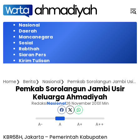
Langsung
ke
konten
Nasional
Daerah
Mancanegara
Sosial
Rabthah
Siaran Pers
Kirim Tulisan
Home
Berita
Nasional
Pemkab Sorolangun Jambi Usir Keluarga Ahmadiyah
Pemkab Sorolangun Jambi Usir
Keluarga Ahmadiyah
Redaksi
Nasional
26 November 2013
1 Min
A-
A
A+
A++
KBR68H, Jakarta – Pemerintah Kabupaten