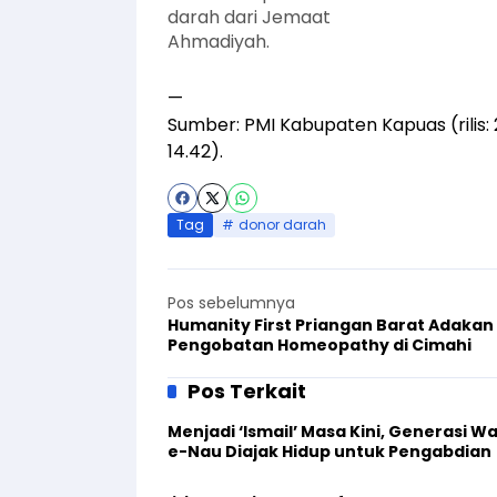
darah dari Jemaat
Ahmadiyah.
—
Sumber:
PMI Kabupaten Kapuas
(rili
14.42).
Tag
donor darah
Pos sebelumnya
Humanity First Priangan Barat Adakan
Pengobatan Homeopathy di Cimahi
Pos Terkait
Menjadi ‘Ismail’ Masa Kini, Generasi W
e-Nau Diajak Hidup untuk Pengabdian