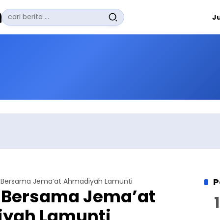
Pencarian
J
untuk:
#
Zuhairi Misrawi
#
Zoom
#
Zero Waste
#
Zaki Firdaus
#
Zafrullah Ahmad Pontoh
No Recent Searches Yet.
P
 Bersama Jema’at Ahmadiyah Lamunti
 Bersama Jema’at
yah Lamunti