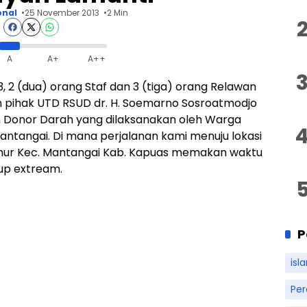
onal
25 November 2013
2 Min
A
A+
A++
 2 (dua) orang Staf dan 3 (tiga) orang Relawan
 pihak UTD RSUD dr. H. Soemarno Sosroatmodjo
 Donor Darah yang dilaksanakan oleh Warga
antangai.
Di mana perjalanan kami menuju lokasi
kmur Kec. Mantangai Kab. Kapuas memakan waktu
kup extream.
P
isl
Pe