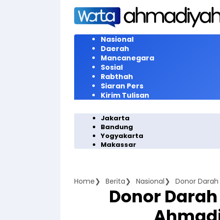
Langsung
ke
konten
Nasional
Daerah
Mancanegara
Sosial
Rabthah
Siaran Pers
Kirim Tulisan
Jakarta
Bandung
Yogyakarta
Makassar
Home
Berita
Nasional
Donor Darah
Donor Darah
Ahmadi