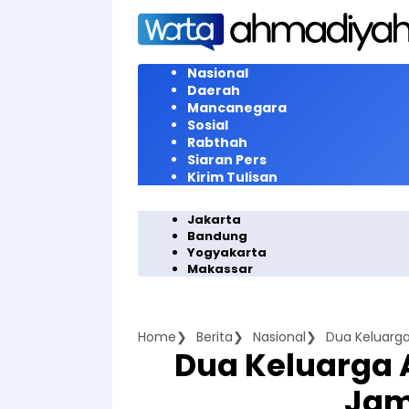
Langsung
ke
konten
Nasional
Daerah
Mancanegara
Sosial
Rabthah
Siaran Pers
Kirim Tulisan
Jakarta
Bandung
Yogyakarta
Makassar
Home
Berita
Nasional
Dua Keluarga
Dua Keluarga 
Jam