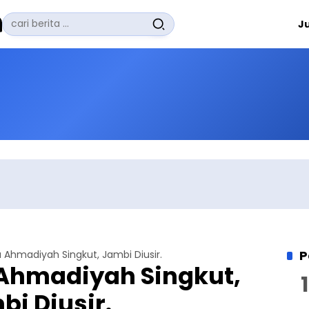
Pencarian
J
untuk:
#
Zuhairi Misrawi
#
Zoom
#
Zero Waste
#
Zaki Firdaus
#
Zafrullah Ahmad Pontoh
No Recent Searches Yet.
P
 Ahmadiyah Singkut, Jambi Diusir.
Ahmadiyah Singkut,
bi Diusir.