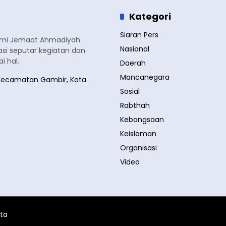
Kategori
Siaran Pers
smi Jemaat Ahmadiyah
Nasional
si seputar kegiatan dan
 hal.
Daerah
Mancanegara
a, Kecamatan Gambir, Kota
Sosial
Rabthah
Kebangsaan
Keislaman
Organisasi
Video
ita