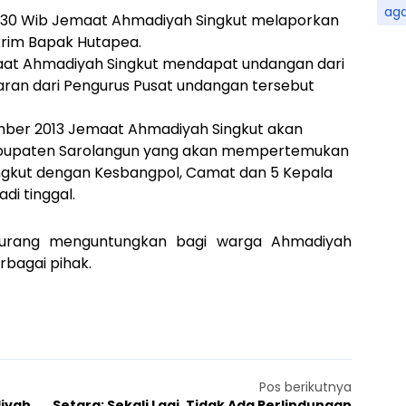
ag
2.30 Wib Jemaat Ahmadiyah Singkut melaporkan
krim Bapak Hutapea.
at Ahmadiyah Singkut mendapat undangan dari
ran dari Pengurus Pusat undangan tersebut
mber 2013 Jemaat Ahmadiyah Singkut akan
abupaten Sarolangun yang akan mempertemukan
gkut dengan Kesbangpol, Camat dan 5 Kepala
i tinggal.
ut kurang menguntungkan bagi warga Ahmadiyah
rbagai pihak.
Pos berikutnya
iyah
Setara: Sekali Lagi, Tidak Ada Perlindungan