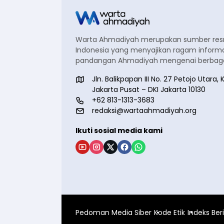
Warta Ahmadiyah merupakan sumber re
Indonesia yang menyajikan ragam informa
pandangan Ahmadiyah mengenai berbagai
Jln. Balikpapan III No. 27 Petojo Utar
Jakarta Pusat – DKI Jakarta 10130
+62 813-1313-3683
redaksi@wartaahmadiyah.org
Ikuti sosial media kami
Pedoman Media Siber
Kode Etik
Indeks Ber