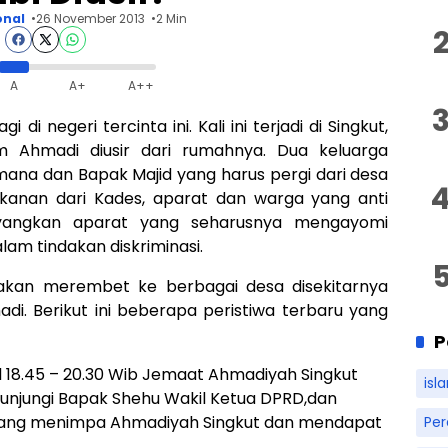
onal
26 November 2013
2 Min
A
A+
A++
di negeri tercinta ini. Kali ini terjadi di Singkut,
 Ahmadi diusir dari rumahnya. Dua keluarga
ana dan Bapak Majid yang harus pergi dari desa
kanan dari Kades, aparat dan warga yang anti
ayangkan aparat yang seharusnya mengayomi
lam tindakan diskriminasi.
n akan merembet ke berbagai desa disekitarnya
i. Berikut ini beberapa peristiwa terbaru yang
P
 18.45 – 20.30 Wib Jemaat Ahmadiyah Singkut
isl
unjungi Bapak Shehu Wakil Ketua DPRD,dan
 yang menimpa Ahmadiyah Singkut dan mendapat
Pe