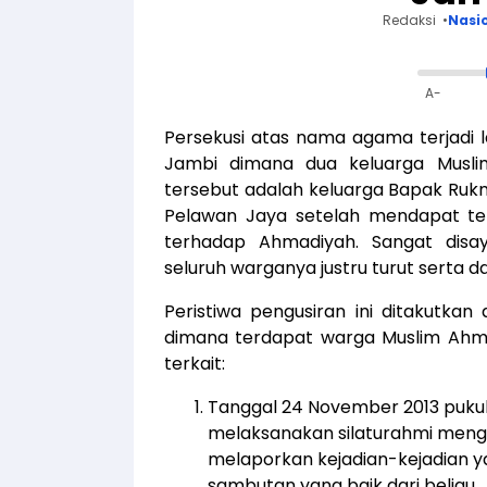
Redaksi
Nasi
A-
Persekusi atas nama agama terjadi lagi 
Jambi dimana dua keluarga Muslim
tersebut adalah keluarga Bapak Rukm
Pelawan Jaya setelah mendapat te
terhadap Ahmadiyah.
Sangat dis
seluruh warganya justru turut serta da
Peristiwa pengusiran ini ditakutka
dimana terdapat warga Muslim Ahmad
terkait:
Tanggal 24 November 2013 pukul
melaksanakan silaturahmi meng
melaporkan kejadian-kejadian
sambutan yang baik dari beliau.