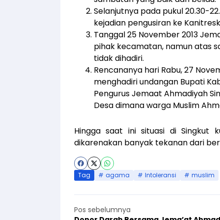
Selanjutnya pada pukul 20.30-2
kejadian pengusiran ke Kanitres
Tanggal 25 November 2013 Jema
pihak kecamatan, namun atas sa
tidak dihadiri.
Rencananya hari Rabu, 27 Nove
menghadiri undangan Bupati K
Pengurus Jemaat Ahmadiyah Sin
Desa dimana warga Muslim Ahmad
Hingga saat ini situasi di Singk
dikarenakan banyak tekanan dari ber
Tag
agama
Intoleransi
muslim
Pos sebelumnya
Donor Darah Bersama Jema’at Ahmad