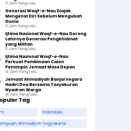
11 Jam Yang Lalu
Generasi Waqf-e-Nau Diajak
Mengenal Diri Sebelum Mengubah
Dunia
11 Jam Yang Lalu
Ijtima Nasional Waqf-e-Nau Dorong
Lahirnya Generasi Pengkhidmat
yang Militan
11 Jam Yang Lalu
Ijtima Nasional Waqf-e-Nau
Perkuat Pembinaan Calon
Pemimpin Jemaat Masa Depan
12 Jam Yang Lalu
Jemaat Ahmadiyah Banjarnegara
Hadiri Doa Bersama Tasyakuran
Nyadran Warga
14 Jam Yang Lalu
opuler Tag
am
Indonesia
rempuan Ahmadiyah
Yogyakarta