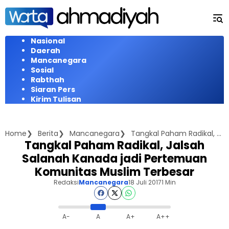
Langsung
ke
konten
Nasional
Daerah
Mancanegara
Sosial
Rabthah
Siaran Pers
Kirim Tulisan
Home
Berita
Mancanegara
Tangkal Paham Radikal, Jalsah Salanah Kanada jadi Pertemuan Komunitas Muslim Terbesar
Tangkal Paham Radikal, Jalsah
Salanah Kanada jadi Pertemuan
Komunitas Muslim Terbesar
Redaksi
Mancanegara
18 Juli 2017
1 Min
A-
A
A+
A++