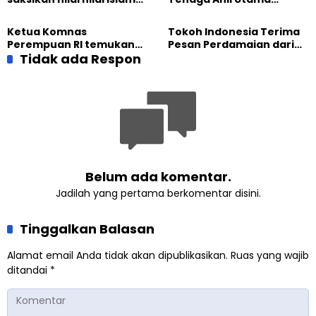
dalam Jalsah Salanah
Kantor Staf Presiden cek
Internasional Muslim
fakta langsung
Ketua Komnas
Tokoh Indonesia Terima
Ahmadiyah UK 2026
kehidupan Muslim
Perempuan RI temukan
Pesan Perdamaian dari
Ahmadiyah di Inggris
optimisme
Tidak ada Respon
Khalifah Muslim
Pemberdayaan
Ahmadiyah
Perempuan dari Sebuah
Pertemuan Umat Islam di
Inggris
Belum ada komentar.
Jadilah yang pertama berkomentar disini.
Tinggalkan Balasan
Alamat email Anda tidak akan dipublikasikan.
Ruas yang wajib
ditandai
*