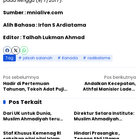
pada Minggu (9/7/2017).
Sumber : mnialive.com
Alih Bahasa : Irfan S Ardiatama
Editor : Talhah Lukman Ahmad
Tag
jalsah salanah
Kanada
radikalisme
Pos sebelumnya
Pos berikutnya
Hadir di Pertemuan
Andalkan Kecepatan,
Tahunan, Tokoh Adat Puji
Athfal Manislor Ladeni
Kontribusi Pemuda
Perlawanan Kasturi
Ahmadiyah Ghana
Pos Terkait
Dari UK untuk Dunia,
Direktur Setara Institute:
Muslim Ahmadiyah terus
Muslim Ahmadiyah
perkuat Persaudaraan
membangun Perdamaian
Kemanusiaan Global
Dunia dari “Infrastruktur
Staf Khusus Kemenag RI
Hindari Prasangka ,
Kemanusiaan”
saksikan nilai nilai Islam
Tenaga Ahli Utama