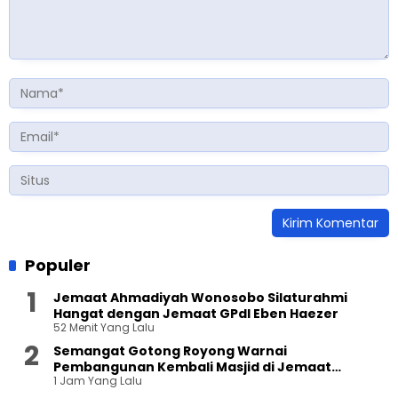
Populer
Jemaat Ahmadiyah Wonosobo Silaturahmi
Hangat dengan Jemaat GPdI Eben Haezer
52 Menit Yang Lalu
Semangat Gotong Royong Warnai
Pembangunan Kembali Masjid di Jemaat
1 Jam Yang Lalu
Ahmadiyah Sukapura