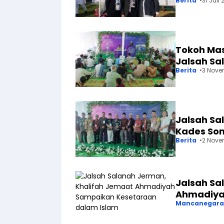
Berita
31 Juli
Tokoh Mas
Jalsah Sa
Berita
3 Nove
Jalsah Sa
Kades Som
Berita
2 Nove
Jalsah Sa
Ahmadiya
Mancanegara