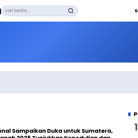
Pencarian
S
untuk:
#
Zuhairi Misrawi
#
Zoom
#
Zero Waste
#
Zaki Firdaus
#
Zafrullah Ahmad Pontoh
No Recent Searches Yet.
P
onal Sampaikan Duka untuk Sumatera,
lanah 2025 Tunjukkan Kepedulian dan