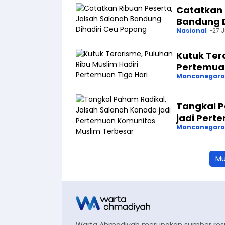
Catatkan 
Bandung D
Nasional
27 J
Kutuk Ter
Pertemuan
Mancanegara
Tangkal P
jadi Pert
Mancanegara
Mu