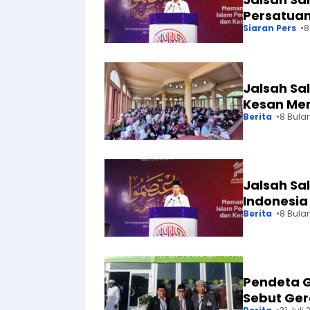
Persatua
Siaran Pers
8
Jalsah Sa
Kesan Me
Berita
8 Bula
Jalsah S
Indonesia 
Berita
8 Bula
Pendeta G
Sebut Gera