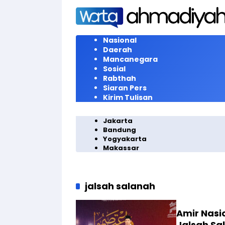
Langsung
ke
konten
Nasional
Daerah
Mancanegara
Sosial
Rabthah
Siaran Pers
Kirim Tulisan
Jakarta
Bandung
Yogyakarta
Makassar
jalsah salanah
Amir Nasi
Jalsah Sa