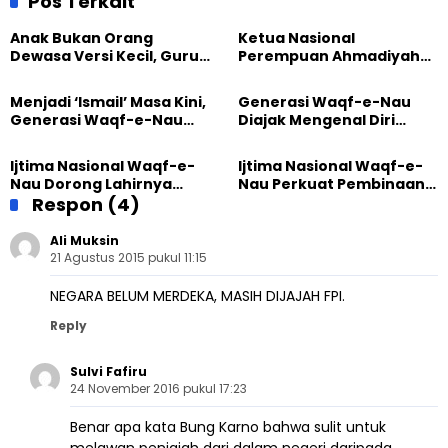
Pos Terkait
Anak Bukan Orang
Ketua Nasional
Dewasa Versi Kecil, Guru
Perempuan Ahmadiyah
Besar UT Kenalkan Model
Indonesia Raih Gelar Guru
Pendidikan BERLIAN
Besar Universitas
Menjadi ‘Ismail’ Masa Kini,
Generasi Waqf-e-Nau
Terbuka
Generasi Waqf-e-Nau
Diajak Mengenal Diri
Diajak Hidup untuk
Sebelum Mengubah
Pengabdian
Dunia
Ijtima Nasional Waqf-e-
Ijtima Nasional Waqf-e-
Nau Dorong Lahirnya
Nau Perkuat Pembinaan
Generasi Pengkhidmat
Respon (4)
Calon Pemimpin Jemaat
yang Militan
Masa Depan
Ali Muksin
21 Agustus 2015 pukul 11:15
NEGARA BELUM MERDEKA, MASIH DIJAJAH FPI.
Reply
Sulvi Fafiru
24 November 2016 pukul 17:23
Benar apa kata Bung Karno bahwa sulit untuk