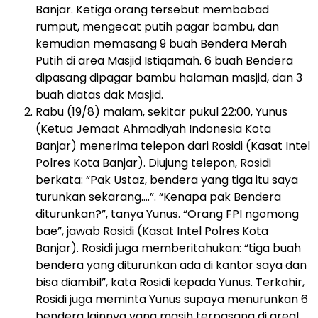
Banjar. Ketiga orang tersebut membabad
rumput, mengecat putih pagar bambu, dan
kemudian memasang 9 buah Bendera Merah
Putih di area Masjid Istiqamah. 6 buah Bendera
dipasang dipagar bambu halaman masjid, dan 3
buah diatas dak Masjid.
Rabu (19/8) malam, sekitar pukul 22:00, Yunus
(Ketua Jemaat Ahmadiyah Indonesia Kota
Banjar) menerima telepon dari Rosidi (Kasat Intel
Polres Kota Banjar). Diujung telepon, Rosidi
berkata: “Pak Ustaz, bendera yang tiga itu saya
turunkan sekarang….”. “Kenapa pak Bendera
diturunkan?”, tanya Yunus. “Orang FPI ngomong
bae”, jawab Rosidi (Kasat Intel Polres Kota
Banjar). Rosidi juga memberitahukan: “tiga buah
bendera yang diturunkan ada di kantor saya dan
bisa diambil”, kata Rosidi kepada Yunus. Terkahir,
Rosidi juga meminta Yunus supaya menurunkan 6
bendera lainnya yang masih terpasang di areal