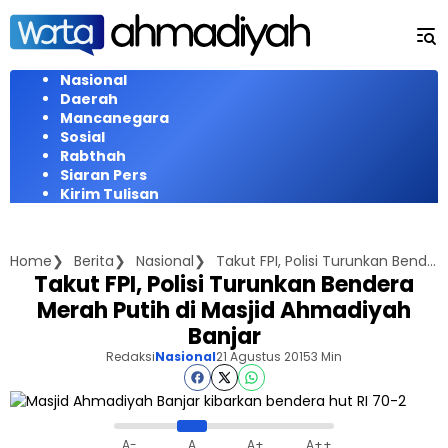
Langsung
ke
konten
Nasional
Daerah
Mancanegara
Sosial
Rabthah
Siaran Pers
Kirim Tulisan
Home
Berita
Nasional
Takut FPI, Polisi Turunkan Bendera Merah Putih di Masjid Ahmadiyah Banjar
Takut FPI, Polisi Turunkan Bendera
Merah Putih di Masjid Ahmadiyah
Banjar
Redaksi
Nasional
21 Agustus 2015
3 Min
A-
A
A+
A++