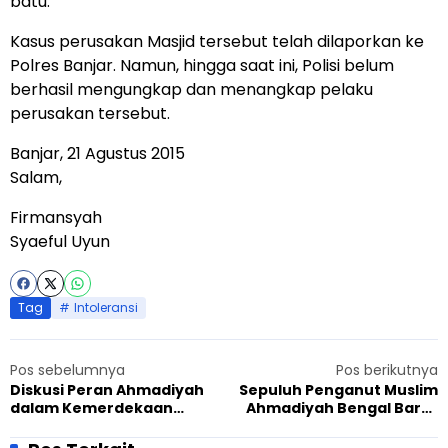
batu.
Kasus perusakan Masjid tersebut telah dilaporkan ke
Polres Banjar. Namun, hingga saat ini, Polisi belum
berhasil mengungkap dan menangkap pelaku
perusakan tersebut.
Banjar, 21 Agustus 2015
Salam,
Firmansyah
Syaeful Uyun
Tag
Intoleransi
Pos sebelumnya
Pos berikutnya
Diskusi Peran Ahmadiyah
Sepuluh Penganut Muslim
dalam Kemerdekaan
Ahmadiyah Bengal Barat
Dijaga Ketat Polisi
India Terluka dalam
Serangan Bermotif Agama