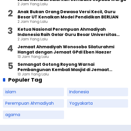
2 Jam Yang Lalu
Anak Bukan Orang Dewasa Versi Kecil, Guru
Besar UT Kenalkan Model Pendidikan BERLIAN
2 Jam Yang Lalu
Ketua Nasional Perempuan Ahmadiyah
Indonesia Raih Gelar Guru Besar Universitas
2 Jam Yang Lalu
Terbuka
Jemaat Ahmadiyah Wonosobo Silaturahmi
Hangat dengan Jemaat GPdI Eben Haezer
13 Jam Yang Lalu
Semangat Gotong Royong Warnai
Pembangunan Kembali Masjid di Jemaat
13 Jam Yang Lalu
Ahmadiyah Sukapura
Populer Tag
islam
Indonesia
Perempuan Ahmadiyah
Yogyakarta
agama