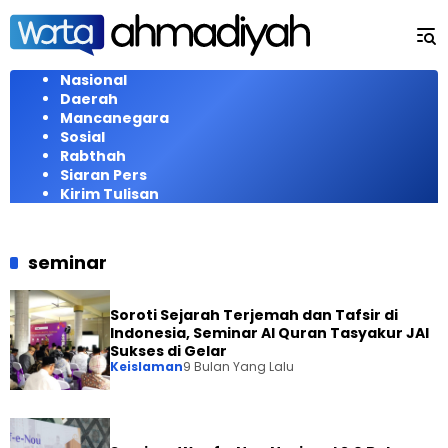
Langsung
ke
konten
Nasional
Daerah
Mancanegara
Sosial
Rabthah
Siaran Pers
Kirim Tulisan
seminar
Soroti Sejarah Terjemah dan Tafsir di
Indonesia, Seminar Al Quran Tasyakur JAI
Sukses di Gelar
Keislaman
9 Bulan Yang Lalu