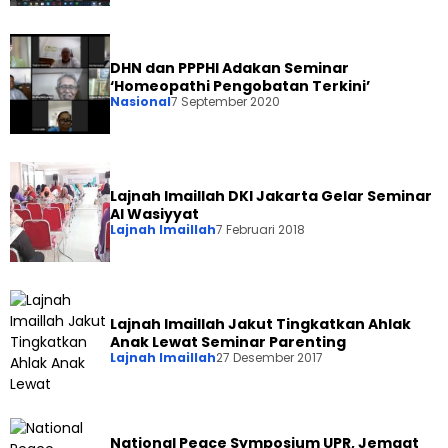
DHN dan PPPHI Adakan Seminar
‘Homeopathi Pengobatan Terkini’
Nasional
7 September 2020
Lajnah Imaillah DKI Jakarta Gelar Seminar
Al Wasiyyat
Lajnah Imaillah
7 Februari 2018
Lajnah Imaillah Jakut Tingkatkan Ahlak
Anak Lewat Seminar Parenting
Lajnah Imaillah
27 Desember 2017
National Peace Symposium UPR, Jemaat