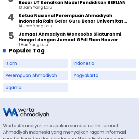
Besar UT Kenalkan Model Pendidikan BERLIAN
13 Jam Yang Lalu
Ketua Nasional Perempuan Ahmadiyah
Indonesia Raih Gelar Guru Besar Universitas
14 Jam Yang Lalu
Terbuka
Jemaat Ahmadiyah Wonosobo Silaturahmi
Hangat dengan Jemaat GPdI Eben Haezer
1 Hari Yang Lalu
Populer Tag
islam
Indonesia
Perempuan Ahmadiyah
Yogyakarta
agama
Warta Ahmadiyah merupakan sumber resmi Jemaat
Ahmadiyah Indonesia yang menyajikan ragam informasi
seputar kegiatan dan pandangan Ahmadiyah mengenai